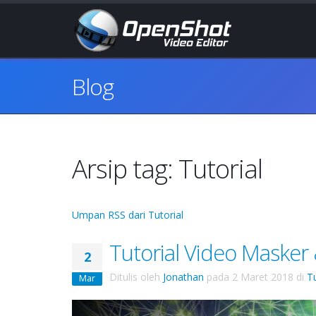
Blog
Arsip tag: Tutorial
Umpan RSS dari Tutorial
Tutorial Video Masker 
2
Ditulis oleh
Jonathan
pada
2 Maret 2018
di
Tu
Mar