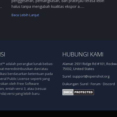
penggeseran, pemangkasan, dan pratinjau terasa lebih
..
halus tanpa mengubah kualitas ekspor a......
Baca Lebih Lanjut
SI
HUBUNGI KAMI
™ adalah perangkat lunak bebas:
Alamat:
2931 Ridge Rd #101, Rockwal
at meredistribusikan dan/atau
75032, United States
kasi berdasarkan ketentuan pada
Surel:
support@openshot.org
ral Public License seperti yang
asikan oleh Free Software
Dukungan:
Surel
·
Forum
·
Discord
n, entah versi 3, atau (sesuai
nda) versi yang lebih baru.