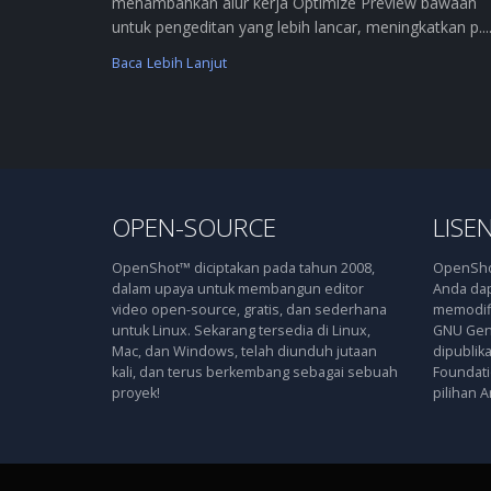
menambahkan alur kerja Optimize Preview bawaan
untuk pengeditan yang lebih lancar, meningkatkan p....
Baca Lebih Lanjut
OPEN-SOURCE
LISEN
OpenShot™ diciptakan pada tahun 2008,
OpenShot
dalam upaya untuk membangun editor
Anda dap
video open-source, gratis, dan sederhana
memodifi
untuk Linux. Sekarang tersedia di Linux,
GNU Gene
Mac, dan Windows, telah diunduh jutaan
dipublik
kali, dan terus berkembang sebagai sebuah
Foundatio
proyek!
pilihan A