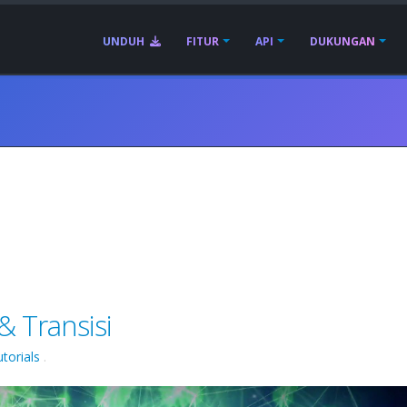
UNDUH
FITUR
API
DUKUNGAN
& Transisi
torials
.