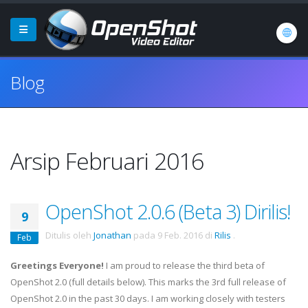
Blog
Arsip Februari 2016
OpenShot 2.0.6 (Beta 3) Dirilis!
9
Ditulis oleh
Jonathan
pada
9 Feb. 2016
di
Rilis
.
Feb
Greetings Everyone!
I am proud to release the third beta of
OpenShot 2.0 (full details below). This marks the 3rd full release of
OpenShot 2.0 in the past 30 days. I am working closely with testers