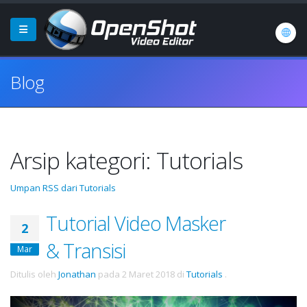
Blog
Arsip kategori: Tutorials
Umpan RSS dari Tutorials
Tutorial Video Masker
2
& Transisi
Mar
Ditulis oleh
Jonathan
pada
2 Maret 2018
di
Tutorials
.