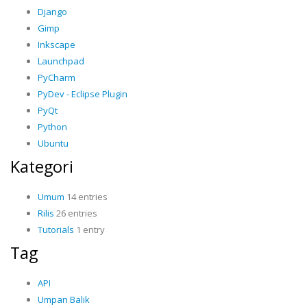
Django
Gimp
Inkscape
Launchpad
PyCharm
PyDev - Eclipse Plugin
PyQt
Python
Ubuntu
Kategori
Umum
14 entries
Rilis
26 entries
Tutorials
1 entry
Tag
API
Umpan Balik