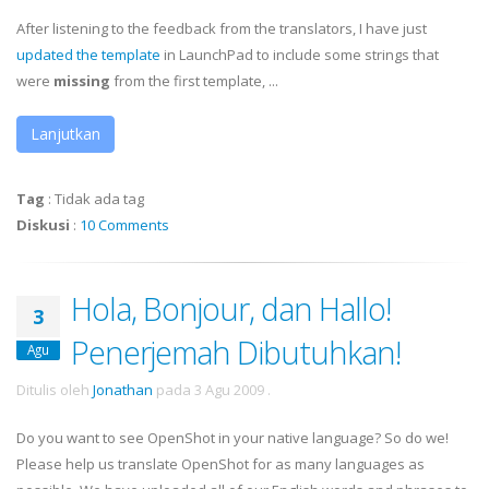
After listening to the feedback from the translators, I have just
updated the template
in LaunchPad to include some strings that
were
missing
from the first template, ...
Lanjutkan
Tag
:
Tidak ada tag
Diskusi
:
10 Comments
Hola, Bonjour, dan Hallo!
3
Penerjemah Dibutuhkan!
Agu
Ditulis oleh
Jonathan
pada
3 Agu 2009
.
Do you want to see OpenShot in your native language? So do we!
Please help us translate OpenShot for as many languages as