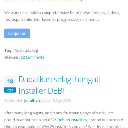
We want to compile a comprehensive list of these formats, codecs,
fps, aspect ratio, interlaced vs progressive, size, and ...
Lanjutkan
Tag
:
Tidak ada tag
Diskusi
:
32 Comments
Dapatkan selagi hangat!
18
Installer DEB!
Agu
Ditulis oleh
Jonathan
pada
18 Agu 2009
.
After many long nights, and many frustrating days of work, I am
proud to announce a set of
25 Debian Installers
, spread out across 6
Ubuntu distributions! Why 25 installers you ask? Well, let me break it