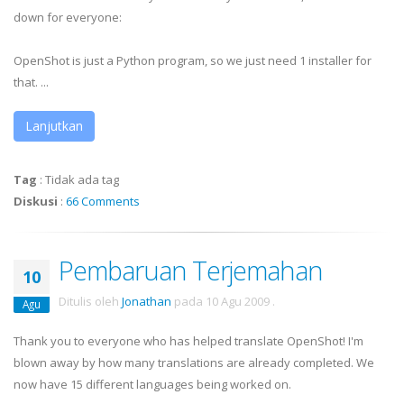
down for everyone:
OpenShot is just a Python program, so we just need 1 installer for
that. ...
Lanjutkan
Tag
:
Tidak ada tag
Diskusi
:
66 Comments
Pembaruan Terjemahan
10
Ditulis oleh
Jonathan
pada
10 Agu 2009
.
Agu
Thank you to everyone who has helped translate OpenShot! I'm
blown away by how many translations are already completed. We
now have 15 different languages being worked on.