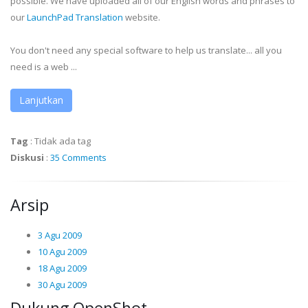
possible. We have uploaded all of our English words and phrases to
our
LaunchPad Translation
website.
You don't need any special software to help us translate... all you
need is a web ...
Lanjutkan
Tag
:
Tidak ada tag
Diskusi
:
35 Comments
Arsip
3 Agu 2009
10 Agu 2009
18 Agu 2009
30 Agu 2009