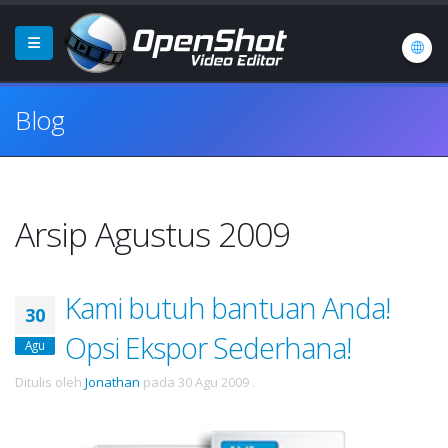
Blog
Arsip Agustus 2009
Kami butuh bantuan Anda!
30
Opsi Ekspor Sederhana!
Agu
Ditulis oleh
Jonathan
pada
30 Agu 2009
.