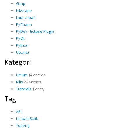
Gimp
Inkscape
Launchpad
PyCharm
PyDev - Eclipse Plugin
PyQt
Python
Ubuntu
Kategori
Umum
14 entries
Rilis
26 entries
Tutorials
1 entry
Tag
API
Umpan Balik
Topeng