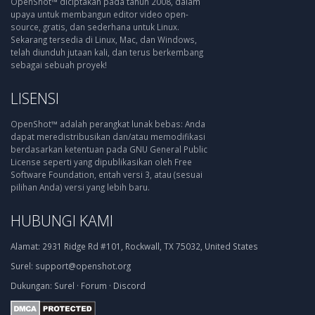
OpenShot™ diciptakan pada tahun 2008, dalam
upaya untuk membangun editor video open-
source, gratis, dan sederhana untuk Linux.
Sekarang tersedia di Linux, Mac, dan Windows,
telah diunduh jutaan kali, dan terus berkembang
sebagai sebuah proyek!
LISENSI
OpenShot™ adalah perangkat lunak bebas: Anda
dapat meredistribusikan dan/atau memodifikasi
berdasarkan ketentuan pada GNU General Public
License seperti yang dipublikasikan oleh Free
Software Foundation, entah versi 3, atau (sesuai
pilihan Anda) versi yang lebih baru.
HUBUNGI KAMI
Alamat:
2931 Ridge Rd #101, Rockwall, TX 75032, United States
Surel:
support@openshot.org
Dukungan:
Surel
·
Forum
·
Discord