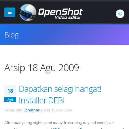
Blog
Arsip 18 Agu 2009
Dapatkan selagi hangat!
18
Installer DEB!
Agu
Ditulis oleh
Jonathan
pada
18 Agu 2009
.
After many long nights, and many frustrating days of work, I am