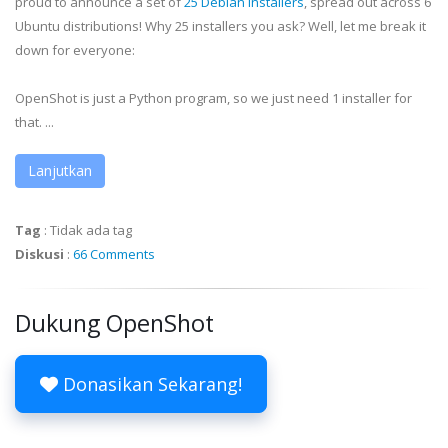
proud to announce a set of
25 Debian Installers
, spread out across 6
Ubuntu distributions! Why 25 installers you ask? Well, let me break it
down for everyone:
OpenShot is just a Python program, so we just need 1 installer for
that. ...
Lanjutkan
Tag
:
Tidak ada tag
Diskusi
:
66 Comments
Dukung OpenShot
Donasikan Sekarang!