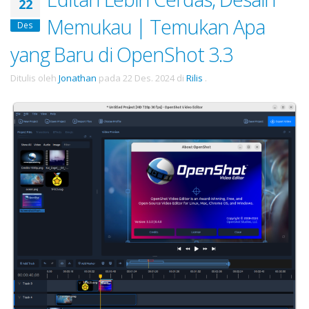
22
Memukau | Temukan Apa
Des
yang Baru di OpenShot 3.3
Ditulis oleh
Jonathan
pada
22 Des. 2024
di
Rilis
.