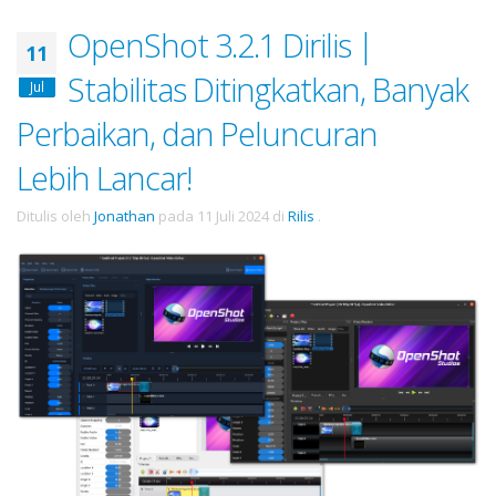
OpenShot 3.2.1 Dirilis |
11
Stabilitas Ditingkatkan, Banyak
Jul
Perbaikan, dan Peluncuran
Lebih Lancar!
Ditulis oleh
Jonathan
pada
11 Juli 2024
di
Rilis
.