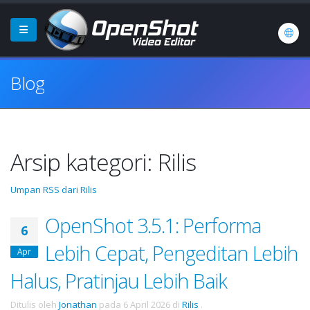
Blog
Arsip kategori: Rilis
Umpan RSS dari Rilis
OpenShot 3.5.1: Performa
6
Lebih Cepat, Pengeditan Lebih
Apr
Halus, Pratinjau Lebih Baik
Ditulis oleh
Jonathan
pada
6 April 2026
di
Rilis
.