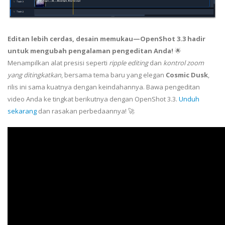
Editan lebih cerdas, desain memukau—OpenShot 3.3 hadir
untuk mengubah pengalaman pengeditan Anda!
🌟
Menampilkan alat presisi seperti
ripple editing
dan
kontrol zoom
yang ditingkatkan
, bersama tema baru yang elegan
Cosmic Dusk
,
rilis ini sama kuatnya dengan keindahannya. Bawa pengeditan
video Anda ke tingkat berikutnya dengan OpenShot 3.3.
Unduh
sekarang
dan rasakan perbedaannya! 🚀