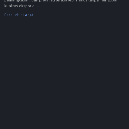
pemangkasan, dan pratinjau terasa lebih halus tanpa mengubah
kualitas ekspor a......
Baca Lebih Lanjut