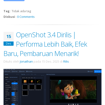
Tag
:
Tidak ada tag
Diskusi
:
0 Comments
OpenShot 3.4 Dirilis |
15
Performa Lebih Baik, Efek
Des
Baru, Pembaruan Menarik!
Ditulis oleh
Jonathan
pada
15 Des. 2025
di
Rilis
.