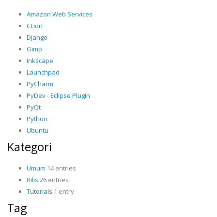
Amazon Web Services
CLion
Django
Gimp
Inkscape
Launchpad
PyCharm
PyDev - Eclipse Plugin
PyQt
Python
Ubuntu
Kategori
Umum
14 entries
Rilis
26 entries
Tutorials
1 entry
Tag