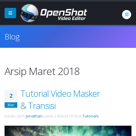
Blog
Arsip Maret 2018
Tutorial Video Masker
2
& Transisi
Mar
Ditulis oleh
Jonathan
pada
2 Maret 2018
di
Tutorials
.