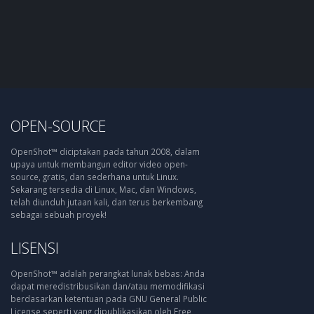
OPEN-SOURCE
OpenShot™ diciptakan pada tahun 2008, dalam
upaya untuk membangun editor video open-
source, gratis, dan sederhana untuk Linux.
Sekarang tersedia di Linux, Mac, dan Windows,
telah diunduh jutaan kali, dan terus berkembang
sebagai sebuah proyek!
LISENSI
OpenShot™ adalah perangkat lunak bebas: Anda
dapat meredistribusikan dan/atau memodifikasi
berdasarkan ketentuan pada GNU General Public
License seperti yang dipublikasikan oleh Free