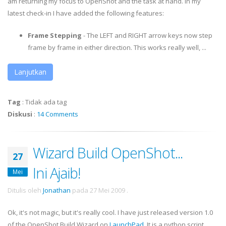
am returning my focus to OpenShot and the task at hand. In my
latest check-in I have added the following features:
Frame Stepping
- The LEFT and RIGHT arrow keys now step
frame by frame in either direction. This works really well, ...
Lanjutkan
Tag
:
Tidak ada tag
Diskusi
:
14 Comments
Wizard Build OpenShot...
27
Ini Ajaib!
Mei
Ditulis oleh
Jonathan
pada
27 Mei 2009
.
Ok
, it's not magic, but it's really cool. I have just released version 1.0
of the
OpenShot
Build Wizard on
LaunchPad
. It is a python script