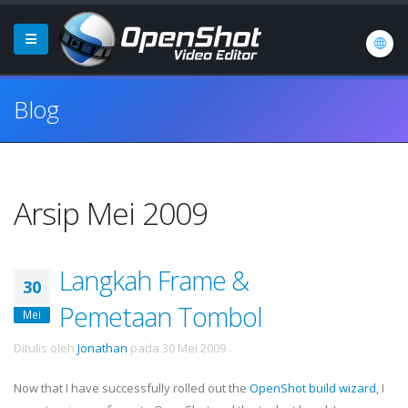
Blog
Arsip Mei 2009
Langkah Frame &
30
Pemetaan Tombol
Mei
Ditulis oleh
Jonathan
pada
30 Mei 2009
.
Now that I have successfully rolled out the
OpenShot build wizard
, I