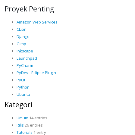
Proyek Penting
Amazon Web Services
CLion
Django
Gimp
Inkscape
Launchpad
PyCharm
PyDev - Eclipse Plugin
PyQt
Python
Ubuntu
Kategori
Umum
14 entries
Rilis
26 entries
Tutorials
1 entry