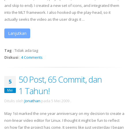
and skip to end). I created a new set of icons, and integrated them
into the MLT framework. I also hooked up the play-head, so it
actually seeks the video as the user drags it ...
Lanjutkan
Tag
:
Tidak ada tag
Diskusi
:
4 Comments
50 Post, 65 Commit, dan
5
1 Tahun!
Mei
Ditulis oleh
Jonathan
pada
5 Mei 2009
.
May 1st marked the one year anniversary on my decision to create a
non-linear video editor for Linux. I thought it might be fun to reflect
on how far the project has come. It seems like just yesterday I began