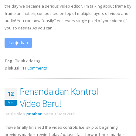
the day we became a serious video editor. I'm talking about frame by
frame animation, composited on top of multiple layers of video and
audio! You can now "easily" edit every single pixel of your video (if
you so desire). As you can ...
Lanjutkan
Tag
:
Tidak ada tag
Diskusi
:
11 Comments
Penanda dan Kontrol
12
Video Baru!
Mei
Ditulis oleh
Jonathan
pada
12 Mei 2009
.
I have finally finished the video controls (i.e. skip to beginning,
previous marker, rewind, play / pause, fast-forward, next marker,