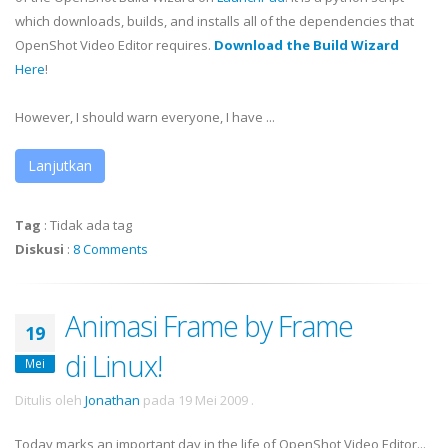
which downloads, builds, and installs all of the dependencies that
OpenShot
Video Editor requires.
Download the Build Wizard
Here
!
However, I should warn everyone, I have ...
Lanjutkan
Tag
:
Tidak ada tag
Diskusi
:
8 Comments
Animasi Frame by Frame
19
di Linux!
Mei
Ditulis oleh
Jonathan
pada
19 Mei 2009
.
Today marks an important day in the life of OpenShot Video Editor...