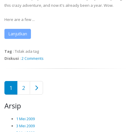
this crazy adventure, and now it's already been a year. Wow.
Here are a few ...
Lanjutkan
Tag
:
Tidak ada tag
Diskusi
:
2 Comments
1
2
Arsip
1 Mei 2009
3 Mei 2009