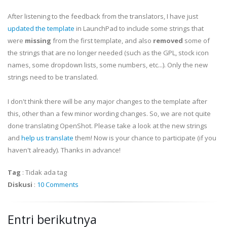
After listening to the feedback from the translators, I have just
updated the template
in LaunchPad to include some strings that
were
missing
from the first template, and also
removed
some of
the strings that are no longer needed (such as the GPL, stock icon
names, some dropdown lists, some numbers, etc...). Only the new
strings need to be translated.
I don't think there will be any major changes to the template after
this, other than a few minor wording changes. So, we are not quite
done translating OpenShot. Please take a look at the new strings
and
help us translate
them! Now is your chance to participate (if you
haven't already). Thanks in advance!
Tag
:
Tidak ada tag
Diskusi
:
10 Comments
Entri berikutnya