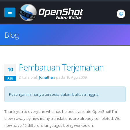
Blog
Pembaruan Terjemahan
10
Ditulis oleh
Jonathan
pada
10 Agu 2009
.
Agu
Postingan ini hanya tersedia dalam bahasa Inggris.
Thank you to everyone who has helped translate OpenShot! I'm
blown away by how many translations are already completed. We
now have 15 different languages being worked on.