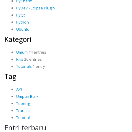
PyCharm
PyDev - Eclipse Plugin
PyQt
Python
Ubuntu
Kategori
Umum
14 entries
Rilis
26 entries
Tutorials
1 entry
Tag
API
Umpan Balik
Topeng
Transisi
Tutorial
Entri terbaru