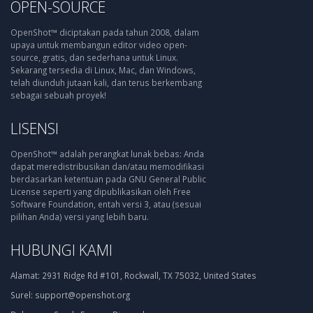
OPEN-SOURCE
OpenShot™ diciptakan pada tahun 2008, dalam
upaya untuk membangun editor video open-
source, gratis, dan sederhana untuk Linux.
Sekarang tersedia di Linux, Mac, dan Windows,
telah diunduh jutaan kali, dan terus berkembang
sebagai sebuah proyek!
LISENSI
OpenShot™ adalah perangkat lunak bebas: Anda
dapat meredistribusikan dan/atau memodifikasi
berdasarkan ketentuan pada GNU General Public
License seperti yang dipublikasikan oleh Free
Software Foundation, entah versi 3, atau (sesuai
pilihan Anda) versi yang lebih baru.
HUBUNGI KAMI
Alamat:
2931 Ridge Rd #101, Rockwall, TX 75032, United States
Surel:
support@openshot.org