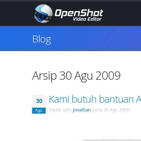
Blog
Arsip 30 Agu 2009
Kami butuh bantuan A
30
Ditulis oleh
Jonathan
pada
30 Agu 2009
.
Agu