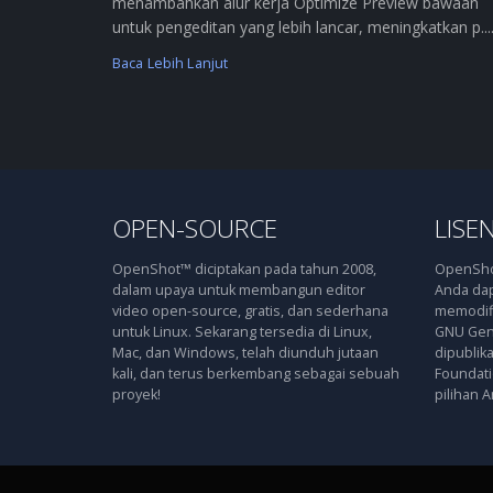
menambahkan alur kerja Optimize Preview bawaan
untuk pengeditan yang lebih lancar, meningkatkan p....
Baca Lebih Lanjut
OPEN-SOURCE
LISEN
OpenShot™ diciptakan pada tahun 2008,
OpenShot
dalam upaya untuk membangun editor
Anda dap
video open-source, gratis, dan sederhana
memodifi
untuk Linux. Sekarang tersedia di Linux,
GNU Gene
Mac, dan Windows, telah diunduh jutaan
dipublik
kali, dan terus berkembang sebagai sebuah
Foundatio
proyek!
pilihan A