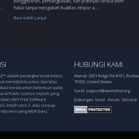
penggeseran, pemangkasan, dan pratinjau terasa lebih
..
halus tanpa mengubah kualitas ekspor a......
Baca Lebih Lanjut
SI
HUBUNGI KAMI
™ adalah perangkat lunak bebas:
Alamat:
2931 Ridge Rd #101, Rockwal
at meredistribusikan dan/atau
75032, United States
kasi berdasarkan ketentuan pada
Surel:
support@openshot.org
ral Public License seperti yang
asikan oleh Free Software
Dukungan:
Surel
·
Forum
·
Discord
n, entah versi 3, atau (sesuai
nda) versi yang lebih baru.