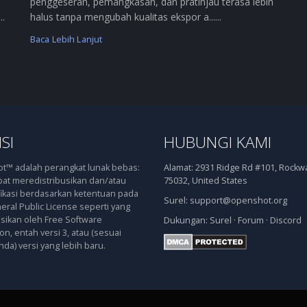
penggeseran, pemangkasan, dan pratinjau terasa lebih
..
halus tanpa mengubah kualitas ekspor a......
Baca Lebih Lanjut
SI
HUBUNGI KAMI
™ adalah perangkat lunak bebas:
Alamat:
2931 Ridge Rd #101, Rockwal
at meredistribusikan dan/atau
75032, United States
kasi berdasarkan ketentuan pada
Surel:
support@openshot.org
ral Public License seperti yang
asikan oleh Free Software
Dukungan:
Surel
·
Forum
·
Discord
n, entah versi 3, atau (sesuai
nda) versi yang lebih baru.