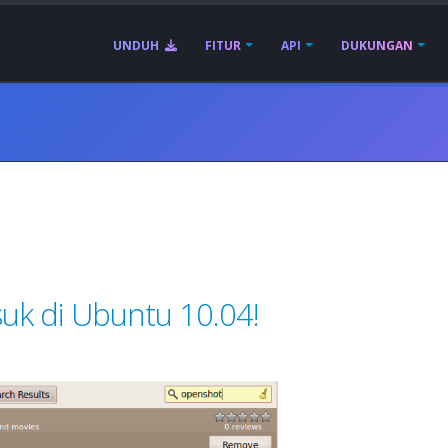
UNDUH
FITUR
API
DUKUNGAN
uk di Ubuntu 10.04!