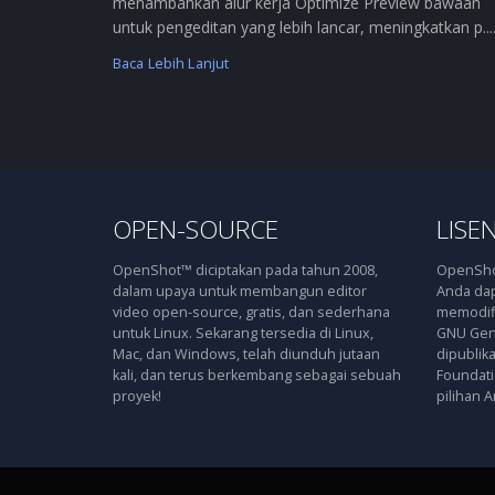
menambahkan alur kerja Optimize Preview bawaan
untuk pengeditan yang lebih lancar, meningkatkan p....
Baca Lebih Lanjut
OPEN-SOURCE
LISEN
OpenShot™ diciptakan pada tahun 2008,
OpenShot
dalam upaya untuk membangun editor
Anda dap
video open-source, gratis, dan sederhana
memodifi
untuk Linux. Sekarang tersedia di Linux,
GNU Gene
Mac, dan Windows, telah diunduh jutaan
dipublik
kali, dan terus berkembang sebagai sebuah
Foundatio
proyek!
pilihan A