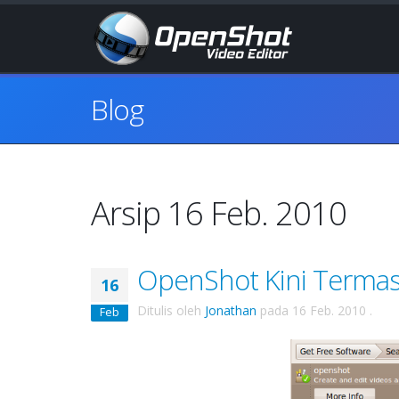
Blog
Arsip 16 Feb. 2010
OpenShot Kini Termas
16
Ditulis oleh
Jonathan
pada
16 Feb. 2010
.
Feb