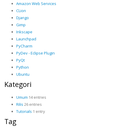
Amazon Web Services
CLion
Django
Gimp
Inkscape
Launchpad
PyCharm
PyDev - Eclipse Plugin
PyQt
Python
Ubuntu
Kategori
Umum
14 entries
Rilis
26 entries
Tutorials
1 entry
Tag