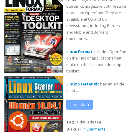
Starter Kit magazine both feature
stories on OpenShot! They are
available at US and UK
newsstands, including Barnes
and Noble and Borders
bookstores.
Linux Format
includes OpenShot
on their list of applications that
make up the "ultimate desktop
toolkit".
Linux Starter Kit
has an article
titled ...
Lanjutkan
Tag
:
Tidak ada tag
Diskusi
:
4 Comments