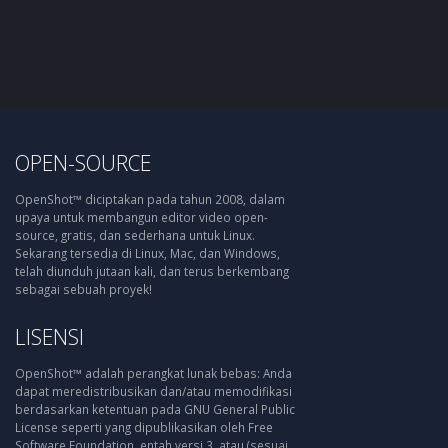
OPEN-SOURCE
OpenShot™ diciptakan pada tahun 2008, dalam
upaya untuk membangun editor video open-
source, gratis, dan sederhana untuk Linux.
Sekarang tersedia di Linux, Mac, dan Windows,
telah diunduh jutaan kali, dan terus berkembang
sebagai sebuah proyek!
LISENSI
OpenShot™ adalah perangkat lunak bebas: Anda
dapat meredistribusikan dan/atau memodifikasi
berdasarkan ketentuan pada GNU General Public
License seperti yang dipublikasikan oleh Free
Software Foundation, entah versi 3, atau (sesuai