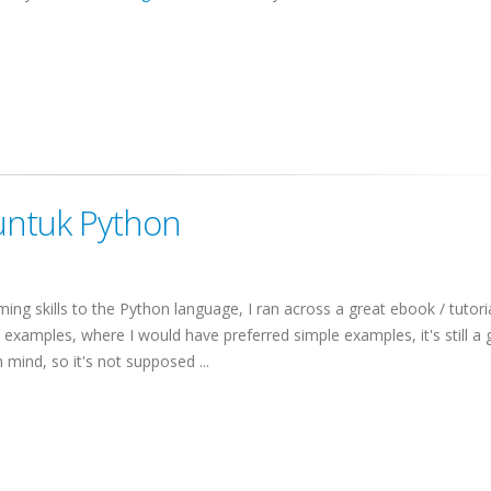
 untuk Python
g skills to the Python language, I ran across a great
ebook
/ tutori
 examples, where I would have preferred simple examples, it's still a 
 mind, so it's not supposed ...