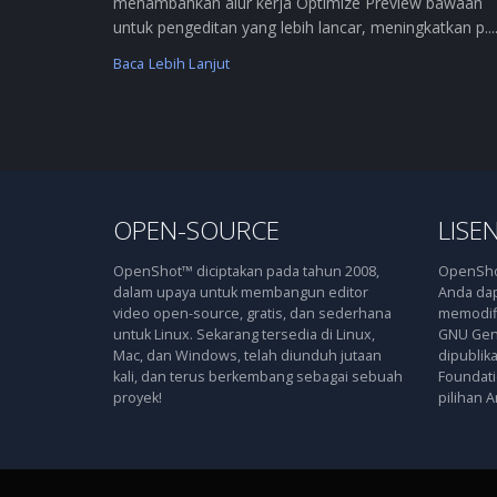
menambahkan alur kerja Optimize Preview bawaan
untuk pengeditan yang lebih lancar, meningkatkan p....
Baca Lebih Lanjut
OPEN-SOURCE
LISEN
OpenShot™ diciptakan pada tahun 2008,
OpenShot
dalam upaya untuk membangun editor
Anda dap
video open-source, gratis, dan sederhana
memodifi
untuk Linux. Sekarang tersedia di Linux,
GNU Gene
Mac, dan Windows, telah diunduh jutaan
dipublik
kali, dan terus berkembang sebagai sebuah
Foundatio
proyek!
pilihan A