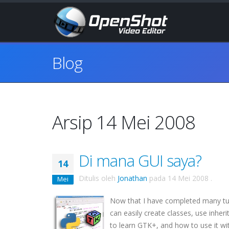
Blog
Arsip 14 Mei 2008
Di mana GUI saya?
14
Ditulis oleh
Jonathan
pada
14 Mei 2008
.
Mei
Now that I have completed many tuto
can easily create classes, use inhe
to learn
GTK
+, and how to use it wi