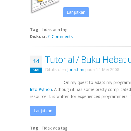
Lanjutkan
Tag
:
Tidak ada tag
Diskusi
:
0 Comments
Tutorial / Buku Hebat
14
Ditulis oleh
Jonathan
pada
14 Mei 2008
.
Mei
On my quest to adapt my programmin
Into Python
. Although it has some pretty complicated
resource. It is written for experienced programmers in
Lanjutkan
Tag
:
Tidak ada tag