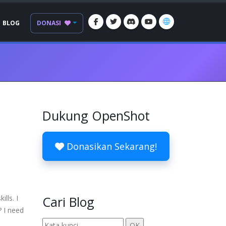
BLOG
DONASI
Dukung OpenShot
Donasikan Sekarang!
lls. I
Cari Blog
? I need