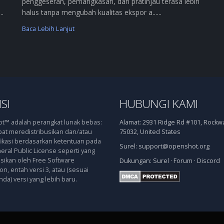
penggeseran, pemangkasan, dan pratinjau terasa lebih
..
halus tanpa mengubah kualitas ekspor a......
Baca Lebih Lanjut
SI
HUBUNGI KAMI
™ adalah perangkat lunak bebas:
Alamat:
2931 Ridge Rd #101, Rockwal
at meredistribusikan dan/atau
75032, United States
kasi berdasarkan ketentuan pada
Surel:
support@openshot.org
ral Public License seperti yang
asikan oleh Free Software
Dukungan:
Surel
·
Forum
·
Discord
n, entah versi 3, atau (sesuai
nda) versi yang lebih baru.