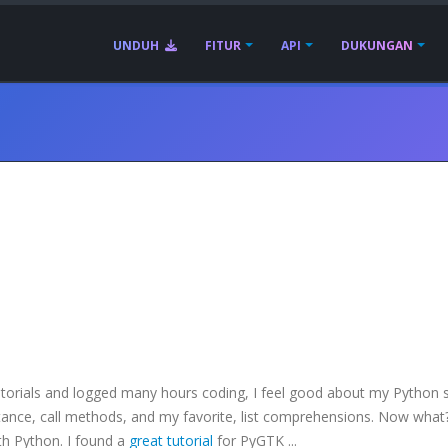
UNDUH
FITUR
API
DUKUNGAN
rials and logged many hours coding, I feel good about my Python ski
ritance, call methods, and my favorite, list comprehensions. Now what
th Python. I found a
great tutorial
for
PyGTK
...