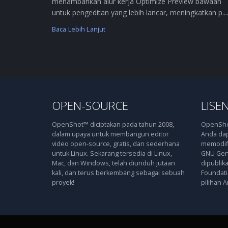
menambahkan alur kerja Optimize Preview bawaan
untuk pengeditan yang lebih lancar, meningkatkan p....
Baca Lebih Lanjut
OPEN-SOURCE
LISEN
OpenShot™ diciptakan pada tahun 2008,
OpenShot
dalam upaya untuk membangun editor
Anda dap
video open-source, gratis, dan sederhana
memodifi
untuk Linux. Sekarang tersedia di Linux,
GNU Gene
Mac, dan Windows, telah diunduh jutaan
dipublik
kali, dan terus berkembang sebagai sebuah
Foundatio
proyek!
pilihan A