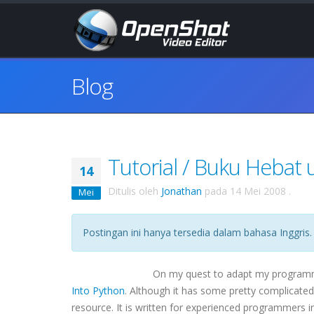
Blog
Tutorial / Buku Hebat
14
Ditulis oleh
Jonathan
pada
14 Mei 2008
.
Mei
Postingan ini hanya tersedia dalam bahasa Inggris.
On my quest to adapt my programmin
Into Python
. Although it has some pretty complicated
resource. It is written for experienced programmers in 