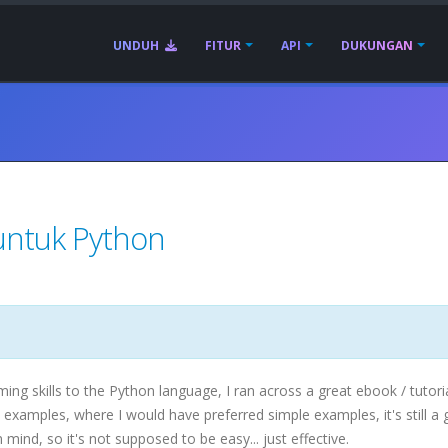
UNDUH
FITUR
API
DUKUNGAN
 untuk Python
g skills to the Python language, I ran across a great
ebook
/ tutori
 examples, where I would have preferred simple examples, it's still a 
mind, so it's not supposed to be easy... just effective.