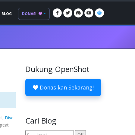
BLOG
DONASI
Dukung OpenShot
Donasikan Sekarang!
al,
Dive
Cari Blog
great