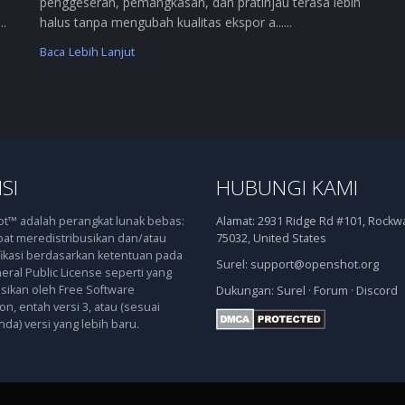
penggeseran, pemangkasan, dan pratinjau terasa lebih
..
halus tanpa mengubah kualitas ekspor a......
Baca Lebih Lanjut
SI
HUBUNGI KAMI
™ adalah perangkat lunak bebas:
Alamat:
2931 Ridge Rd #101, Rockwal
at meredistribusikan dan/atau
75032, United States
kasi berdasarkan ketentuan pada
Surel:
support@openshot.org
ral Public License seperti yang
asikan oleh Free Software
Dukungan:
Surel
·
Forum
·
Discord
n, entah versi 3, atau (sesuai
nda) versi yang lebih baru.