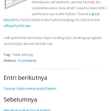
inheritance, call methods, and my favorite, list
comprehensions. Now what? I need to learn
GTK
+,
and how to use it with Python. I found a
great
tutorial
for
PyGTK
(which is the Python bindings for
GTK
+) on the
official
PyGTK
site
.
I will spend the next many days creating
GUIs
, hooking up signals,
and trying to absorb all that I can.
Tag
:
Tidak ada tag
Diskusi
:
0 Comments
Entri berikutnya
Tutorial / Buku Hebat untuk Python
Sebelumnya
Menghubungkan GUI di Python