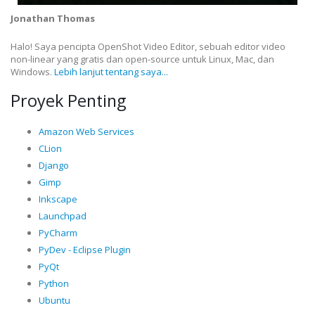
Jonathan Thomas
Halo! Saya pencipta OpenShot Video Editor, sebuah editor video
non-linear yang gratis dan open-source untuk Linux, Mac, dan
Windows.
Lebih lanjut tentang saya...
Proyek Penting
Amazon Web Services
CLion
Django
Gimp
Inkscape
Launchpad
PyCharm
PyDev - Eclipse Plugin
PyQt
Python
Ubuntu