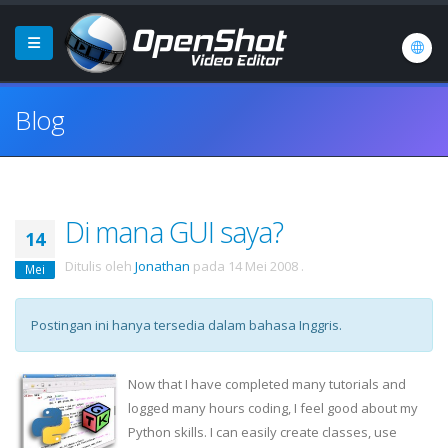
Blog
Di mana GUI saya?
14
Ditulis oleh
Jonathan
pada
14 Mei 2008
.
Mei
Postingan ini hanya tersedia dalam bahasa Inggris.
Now that I have completed many tutorials and
logged many hours coding, I feel good about my
Python skills. I can easily create classes, use