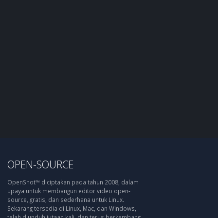
OPEN-SOURCE
OpenShot™ diciptakan pada tahun 2008, dalam
upaya untuk membangun editor video open-
source, gratis, dan sederhana untuk Linux.
Sekarang tersedia di Linux, Mac, dan Windows,
telah diunduh jutaan kali, dan terus berkembang