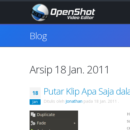
Blog
Arsip 18 Jan. 2011
Putar Klip Apa Saja da
18
Ditulis oleh
Jonathan
pada
18 Jan. 2011
.
Jan
H
s
c