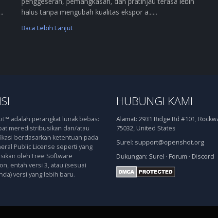
penggeseran, pemangkasan, dan pratinjau terasa lebih
..
halus tanpa mengubah kualitas ekspor a......
Baca Lebih Lanjut
SI
HUBUNGI KAMI
™ adalah perangkat lunak bebas:
Alamat:
2931 Ridge Rd #101, Rockwal
at meredistribusikan dan/atau
75032, United States
kasi berdasarkan ketentuan pada
Surel:
support@openshot.org
ral Public License seperti yang
asikan oleh Free Software
Dukungan:
Surel
·
Forum
·
Discord
n, entah versi 3, atau (sesuai
nda) versi yang lebih baru.