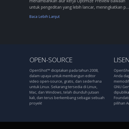
menambahkan alur kerja Optimize Preview bawaan
untuk pengeditan yang lebih lancar, meningkatkan p....
Baca Lebih Lanjut
OPEN-SOURCE
LISEN
OpenShot™ diciptakan pada tahun 2008,
OpenShot
dalam upaya untuk membangun editor
Anda dap
video open-source, gratis, dan sederhana
memodifi
untuk Linux. Sekarang tersedia di Linux,
GNU Gene
Mac, dan Windows, telah diunduh jutaan
dipublik
kali, dan terus berkembang sebagai sebuah
Foundatio
proyek!
pilihan A