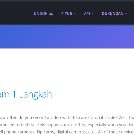
UNDUH
FITUR
API
DUKUNGAN
lam 1 Langkah!
ow often do you record a video with the camera on it's side? Well, I 
urprised to find that this happens quite often, especially when you thi
ell phone cameras, flip cams, digital cameras, etc... All of these device