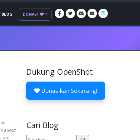
BLOG
DONASI
Dukung OpenShot
Donasikan Sekarang!
was
Cari Blog
nk about
s are