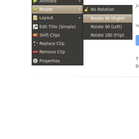
j
W
T
D