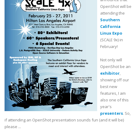
OpenShot
will be
attending the
Southern
California
Linux Expo
(SCALE 9x) in
February!
Not only will
OpenShot
be an
exhibitor
,
showing off our
best new
features, I am
also one of this
year's
presenters
. So,
if attending an
OpenShot
presentation sounds fun (and it will be)
please ...