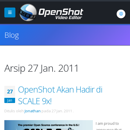
Blog
Arsip 27 Jan. 2011
OpenShot Akan Hadir di
27
SCALE 9x!
Jan
Ditulis oleh
Jonathan
pada
27 Jan. 2011
.
I am proud to
announce that