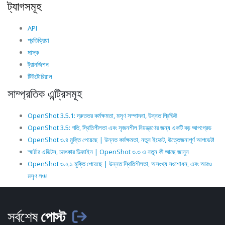
ট্যাগসমূহ
API
প্রতিক্রিয়া
মাস্ক
ট্রানজিশন
টিউটোরিয়াল
সাম্প্রতিক এন্ট্রিসমূহ
OpenShot 3.5.1: দ্রুততর কর্মক্ষমতা, মসৃণ সম্পাদনা, উন্নত প্রিভিউ
OpenShot 3.5: গতি, স্থিতিশীলতা এবং সৃজনশীল নিয়ন্ত্রণের জন্য একটি বড় আপগ্রেড
OpenShot ৩.৪ মুক্তি পেয়েছে | উন্নত কর্মক্ষমতা, নতুন ইফেক্ট, উত্তেজনাপূর্ণ আপডেট!
স্মার্টার এডিটস, চমৎকার ডিজাইন | OpenShot ৩.৩ এ নতুন কী আছে জানুন
OpenShot ৩.২.১ মুক্তি পেয়েছে | উন্নত স্থিতিশীলতা, অসংখ্য সংশোধন, এবং আরও
মসৃণ লঞ্চ!
সর্বশেষ
পোস্ট