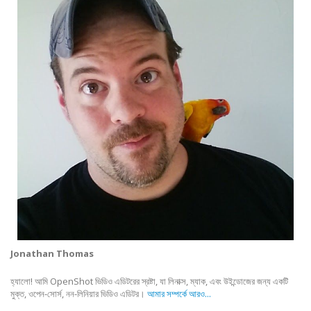
Jonathan Thomas
হ্যালো! আমি OpenShot ভিডিও এডিটরের স্রষ্টা, যা লিনাক্স, ম্যাক, এবং উইন্ডোজের জন্য একটি
মুক্ত, ওপেন-সোর্স, নন-লিনিয়ার ভিডিও এডিটর।
আমার সম্পর্কে আরও...