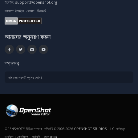
ইমেইল:
support@openshot.org
সহায়তা:
ইমেইল
·
ফোরাম
·
ডিসকর্ড
আমাদের অনুসরণ করুন
স্পনসর
আমাদের পরবর্তী স্পন্সর হোন।
OPENSHOT™ ভিডিও সম্পাদক. কপিরাইট © 2008-2026
OPENSHOT STUDIOS, LLC
. সর্বস্বত্ব
সংরক্ষিত |
গোপনীয়তা
|
শর্তাবলী
|
বাংলা (BN)