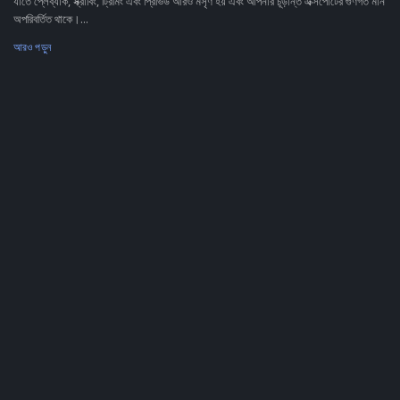
যাতে প্লেব্যাক, স্ক্রাবিং, ট্রিমিং এবং প্রিভিউ আরও মসৃণ হয় এবং আপনার চূড়ান্ত এক্সপোর্টের গুণগত মান
অপরিবর্তিত থাকে।...
আরও পড়ুন