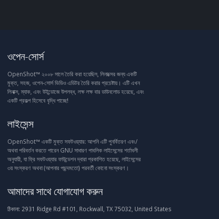
ওপেন-সোর্স
OpenShot™ ২০০৮ সালে তৈরি করা হয়েছিল, লিনাক্সের জন্য একটি
মুক্ত, সহজ, ওপেন-সোর্স ভিডিও এডিটর তৈরি করার প্রচেষ্টায়। এটি এখন
লিনাক্স, ম্যাক, এবং উইন্ডোজে উপলব্ধ, লক্ষ লক্ষ বার ডাউনলোড হয়েছে, এবং
একটি প্রকল্প হিসেবে বৃদ্ধি পাচ্ছে!
লাইসেন্স
OpenShot™ একটি মুক্ত সফটওয়্যার: আপনি এটি পুনর্বিতরণ এবং/
অথবা পরিবর্তন করতে পারেন GNU সাধারণ পাবলিক লাইসেন্সের শর্তাবলী
অনুযায়ী, যা ফ্রি সফটওয়্যার ফাউন্ডেশন দ্বারা প্রকাশিত হয়েছে, লাইসেন্সের
৩য় সংস্করণ অথবা (আপনার পছন্দমতো) পরবর্তী কোনো সংস্করণ।
আমাদের সাথে যোগাযোগ করুন
ঠিকানা:
2931 Ridge Rd #101, Rockwall, TX 75032, United States