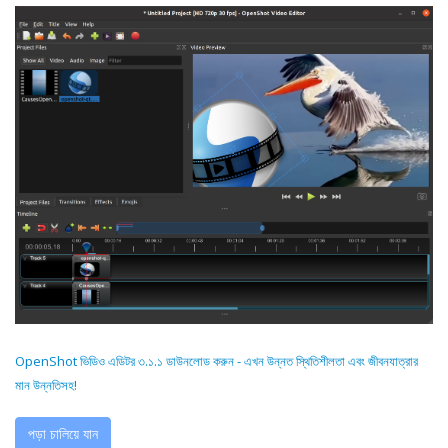
OpenShot ভিডিও এডিটর ৩.১.১ ডাউনলোড করুন - এখন উন্নত স্থিতিশীলতা এবং জীবনযাত্রার
মান উন্নতিসহ!
পড়া চালিয়ে যান