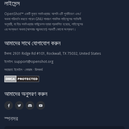
লাইসেন্স
OpenShot™ একটি মুক্ত সফটওয়্যার: আপনি এটি পুনর্বিতরণ এবং/
অথবা পরিবর্তন করতে পারেন GNU সাধারণ পাবলিক লাইসেন্সের শর্তাবলী
অনুযায়ী, যা ফ্রি সফটওয়্যার ফাউন্ডেশন দ্বারা প্রকাশিত হয়েছে, লাইসেন্সের
৩য় সংস্করণ অথবা (আপনার পছন্দমতো) পরবর্তী কোনো সংস্করণ।
আমাদের সাথে যোগাযোগ করুন
ঠিকানা:
2931 Ridge Rd #101, Rockwall, TX 75032, United States
ইমেইল:
support@openshot.org
সহায়তা:
ইমেইল
·
ফোরাম
·
ডিসকর্ড
আমাদের অনুসরণ করুন
স্পনসর