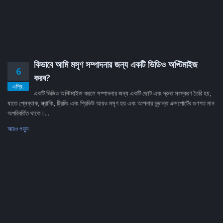
কিভাবে আমি মসৃণ সম্পাদনার জন্য একটি ভিডিও অপ্টিমাইজ
6
করব?
এপ্রি.
একটি ভিডিও অপ্টিমাইজ করলে সম্পাদনার জন্য একটি ছোট এবং দ্রুত সংস্করণ তৈরি হয়,
যাতে প্লেব্যাক, স্ক্রাবিং, ট্রিমিং এবং প্রিভিউ আরও মসৃণ হয় এবং আপনার চূড়ান্ত এক্সপোর্টের গুণগত মান
অপরিবর্তিত থাকে।...
আরও পড়ুন