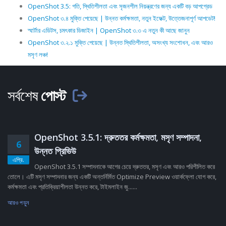
OpenShot 3.5: গতি, স্থিতিশীলতা এবং সৃজনশীল নিয়ন্ত্রণের জন্য একটি বড় আপগ্রেড
OpenShot ৩.৪ মুক্তি পেয়েছে | উন্নত কর্মক্ষমতা, নতুন ইফেক্ট, উত্তেজনাপূর্ণ আপডেট!
স্মার্টার এডিটস, চমৎকার ডিজাইন | OpenShot ৩.৩ এ নতুন কী আছে জানুন
OpenShot ৩.২.১ মুক্তি পেয়েছে | উন্নত স্থিতিশীলতা, অসংখ্য সংশোধন, এবং আরও
মসৃণ লঞ্চ!
সর্বশেষ
পোস্ট
OpenShot 3.5.1: দ্রুততর কর্মক্ষমতা, মসৃণ সম্পাদনা,
6
উন্নত প্রিভিউ
এপ্রি.
OpenShot 3.5.1 সম্পাদনাকে আগের চেয়ে দ্রুততর, মসৃণ এবং আরও পরিশীলিত করে
তোলে। এটি মসৃণ সম্পাদনার জন্য একটি অন্তর্নির্মিত Optimize Preview ওয়ার্কফ্লো যোগ করে,
কর্মক্ষমতা এবং প্রতিক্রিয়াশীলতা উন্নত করে, টাইমলাইন জু......
আরও পড়ুন