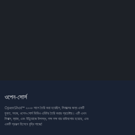
ওপেন-সোর্স
OpenShot™ ২০০৮ সালে তৈরি করা হয়েছিল, লিনাক্সের জন্য একটি
মুক্ত, সহজ, ওপেন-সোর্স ভিডিও এডিটর তৈরি করার প্রচেষ্টায়। এটি এখন
লিনাক্স, ম্যাক, এবং উইন্ডোজে উপলব্ধ, লক্ষ লক্ষ বার ডাউনলোড হয়েছে, এবং
একটি প্রকল্প হিসেবে বৃদ্ধি পাচ্ছে!