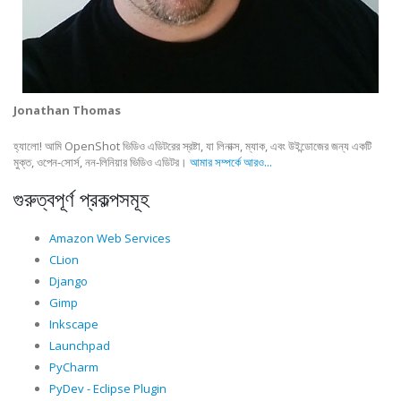
Jonathan Thomas
হ্যালো! আমি OpenShot ভিডিও এডিটরের স্রষ্টা, যা লিনাক্স, ম্যাক, এবং উইন্ডোজের জন্য একটি
মুক্ত, ওপেন-সোর্স, নন-লিনিয়ার ভিডিও এডিটর।
আমার সম্পর্কে আরও...
গুরুত্বপূর্ণ প্রকল্পসমূহ
Amazon Web Services
CLion
Django
Gimp
Inkscape
Launchpad
PyCharm
PyDev - Eclipse Plugin