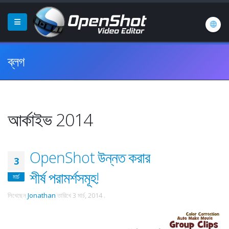
ব্লগ
আর্কাইভ 2014
OpenShot উন্নত করার
3
শীর্ষ পরামর্শসমূহ!
মার্চ
লিখেছেন
Jonathan
তারিখে
3 মার্চ, 2014
.