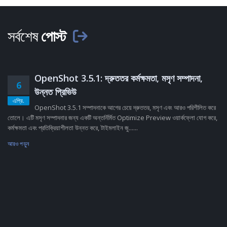
সর্বশেষ
পোস্ট
OpenShot 3.5.1: দ্রুততর কর্মক্ষমতা, মসৃণ সম্পাদনা,
6
উন্নত প্রিভিউ
এপ্রি.
OpenShot 3.5.1 সম্পাদনাকে আগের চেয়ে দ্রুততর, মসৃণ এবং আরও পরিশীলিত করে
তোলে। এটি মসৃণ সম্পাদনার জন্য একটি অন্তর্নির্মিত Optimize Preview ওয়ার্কফ্লো যোগ করে,
কর্মক্ষমতা এবং প্রতিক্রিয়াশীলতা উন্নত করে, টাইমলাইন জু......
আরও পড়ুন