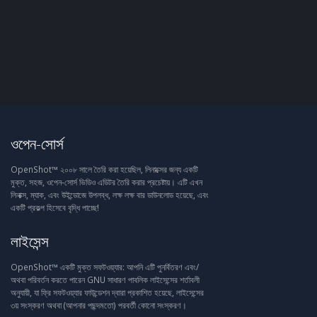
ওপেন-সোর্স
OpenShot™ ২০০৮ সালে তৈরি করা হয়েছিল, লিনাক্সের জন্য একটি
মুক্ত, সহজ, ওপেন-সোর্স ভিডিও এডিটর তৈরি করার প্রচেষ্টায়। এটি এখন
লিনাক্স, ম্যাক, এবং উইন্ডোজে উপলব্ধ, লক্ষ লক্ষ বার ডাউনলোড হয়েছে, এবং
একটি প্রকল্প হিসেবে বৃদ্ধি পাচ্ছে!
লাইসেন্স
OpenShot™ একটি মুক্ত সফটওয়্যার: আপনি এটি পুনর্বিতরণ এবং/
অথবা পরিবর্তন করতে পারেন GNU সাধারণ পাবলিক লাইসেন্সের শর্তাবলী
অনুযায়ী, যা ফ্রি সফটওয়্যার ফাউন্ডেশন দ্বারা প্রকাশিত হয়েছে, লাইসেন্সের
৩য় সংস্করণ অথবা (আপনার পছন্দমতো) পরবর্তী কোনো সংস্করণ।