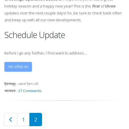
holiday season and a happy new year! This is the
first
of
three
updates over the next couple days! So, be sure to check back often
and keep up with all our new developments.
Schedule Update
Before I go any further, I first want to address ...
পড়া চালিয়ে যান
ট্যাগসমূহ
:
কোনো ট্যাগ নেই
আলোচনা
:
27 Comments
1
2