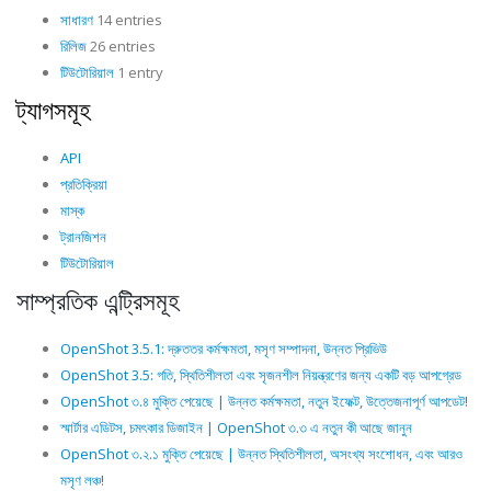
সাধারণ
14 entries
রিলিজ
26 entries
টিউটোরিয়াল
1 entry
ট্যাগসমূহ
API
প্রতিক্রিয়া
মাস্ক
ট্রানজিশন
টিউটোরিয়াল
সাম্প্রতিক এন্ট্রিসমূহ
OpenShot 3.5.1: দ্রুততর কর্মক্ষমতা, মসৃণ সম্পাদনা, উন্নত প্রিভিউ
OpenShot 3.5: গতি, স্থিতিশীলতা এবং সৃজনশীল নিয়ন্ত্রণের জন্য একটি বড় আপগ্রেড
OpenShot ৩.৪ মুক্তি পেয়েছে | উন্নত কর্মক্ষমতা, নতুন ইফেক্ট, উত্তেজনাপূর্ণ আপডেট!
স্মার্টার এডিটস, চমৎকার ডিজাইন | OpenShot ৩.৩ এ নতুন কী আছে জানুন
OpenShot ৩.২.১ মুক্তি পেয়েছে | উন্নত স্থিতিশীলতা, অসংখ্য সংশোধন, এবং আরও
মসৃণ লঞ্চ!