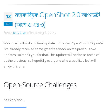
মহাকাব্যিক OpenShot 2.0 আপডেট!
13
(অংশ ৩ এর ৩)
জান.
লিখেছেন
Jonathan
তারিখে
13 জানুয়ারি, 2014
.
Welcome to
third
and final update of the
Epic OpenShot 2.0 Update
!
I've already received some great feedback on the previous two
updates, so thank you for that. This update will not be as technical
as the previous, so hopefully everyone who was a little lost will
enjoy this one.
Open-Source Challenges
As everyone ...