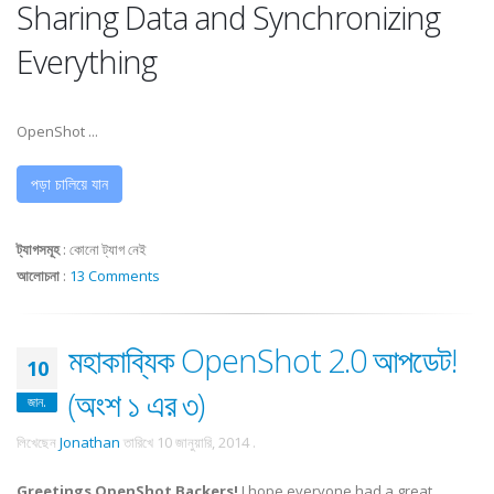
Sharing Data and Synchronizing
Everything
OpenShot ...
পড়া চালিয়ে যান
ট্যাগসমূহ
:
কোনো ট্যাগ নেই
আলোচনা
:
13 Comments
মহাকাব্যিক OpenShot 2.0 আপডেট!
10
(অংশ ১ এর ৩)
জান.
লিখেছেন
Jonathan
তারিখে
10 জানুয়ারি, 2014
.
Greetings OpenShot Backers!
I hope everyone had a great