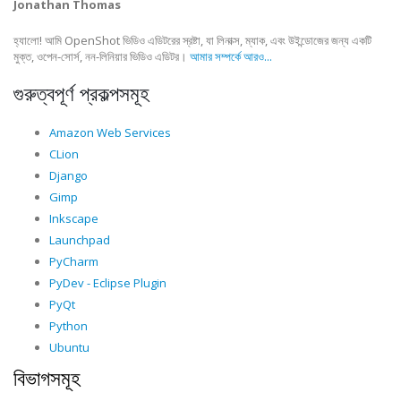
Jonathan Thomas
হ্যালো! আমি OpenShot ভিডিও এডিটরের স্রষ্টা, যা লিনাক্স, ম্যাক, এবং উইন্ডোজের জন্য একটি
মুক্ত, ওপেন-সোর্স, নন-লিনিয়ার ভিডিও এডিটর।
আমার সম্পর্কে আরও...
গুরুত্বপূর্ণ প্রকল্পসমূহ
Amazon Web Services
CLion
Django
Gimp
Inkscape
Launchpad
PyCharm
PyDev - Eclipse Plugin
PyQt
Python
Ubuntu
বিভাগসমূহ