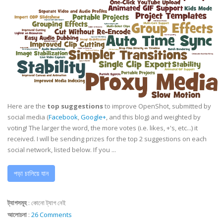
Here are the
top suggestions
to improve OpenShot, submitted by
social media (
Facebook
,
Google+
, and this blog) and weighted by
voting! The larger the word, the more votes (i.e. likes, +'s, etc...) it
received. I will be sending prizes for the top 2 suggestions on each
social network, listed below. If you ...
পড়া চালিয়ে যান
ট্যাগসমূহ
:
কোনো ট্যাগ নেই
আলোচনা
:
26 Comments