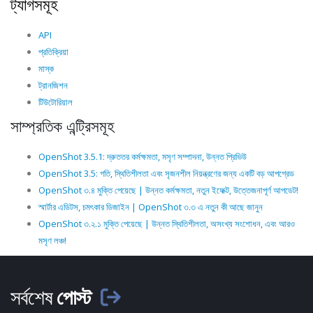
ট্যাগসমূহ
API
প্রতিক্রিয়া
মাস্ক
ট্রানজিশন
টিউটোরিয়াল
সাম্প্রতিক এন্ট্রিসমূহ
OpenShot 3.5.1: দ্রুততর কর্মক্ষমতা, মসৃণ সম্পাদনা, উন্নত প্রিভিউ
OpenShot 3.5: গতি, স্থিতিশীলতা এবং সৃজনশীল নিয়ন্ত্রণের জন্য একটি বড় আপগ্রেড
OpenShot ৩.৪ মুক্তি পেয়েছে | উন্নত কর্মক্ষমতা, নতুন ইফেক্ট, উত্তেজনাপূর্ণ আপডেট!
স্মার্টার এডিটস, চমৎকার ডিজাইন | OpenShot ৩.৩ এ নতুন কী আছে জানুন
OpenShot ৩.২.১ মুক্তি পেয়েছে | উন্নত স্থিতিশীলতা, অসংখ্য সংশোধন, এবং আরও
মসৃণ লঞ্চ!
সর্বশেষ
পোস্ট