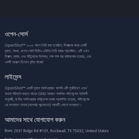
ওপেন-সোর্স
OpenShot™ ২০০৮ সালে তৈরি করা হয়েছিল, লিনাক্সের জন্য একটি
মুক্ত, সহজ, ওপেন-সোর্স ভিডিও এডিটর তৈরি করার প্রচেষ্টায়। এটি এখন
লিনাক্স, ম্যাক, এবং উইন্ডোজে উপলব্ধ, লক্ষ লক্ষ বার ডাউনলোড হয়েছে, এবং
একটি প্রকল্প হিসেবে বৃদ্ধি পাচ্ছে!
লাইসেন্স
OpenShot™ একটি মুক্ত সফটওয়্যার: আপনি এটি পুনর্বিতরণ এবং/
অথবা পরিবর্তন করতে পারেন GNU সাধারণ পাবলিক লাইসেন্সের শর্তাবলী
অনুযায়ী, যা ফ্রি সফটওয়্যার ফাউন্ডেশন দ্বারা প্রকাশিত হয়েছে, লাইসেন্সের
৩য় সংস্করণ অথবা (আপনার পছন্দমতো) পরবর্তী কোনো সংস্করণ।
আমাদের সাথে যোগাযোগ করুন
ঠিকানা:
2931 Ridge Rd #101, Rockwall, TX 75032, United States