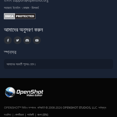
ইমেইল:
support@openshot.org
সহায়তা:
ইমেইল
·
ফোরাম
·
ডিসকর্ড
আমাদের অনুসরণ করুন
স্পনসর
আমাদের পরবর্তী স্পন্সর হোন।
OPENSHOT™ ভিডিও সম্পাদক. কপিরাইট © 2008-2026
OPENSHOT STUDIOS, LLC
. সর্বস্বত্ব
সংরক্ষিত |
গোপনীয়তা
|
শর্তাবলী
|
বাংলা (BN)