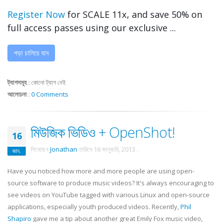
Register Now
for SCALE 11x, and save 50% on
full access passes using our exclusive ...
পড়া চালিয়ে যান
ট্যাগসমূহ
:
কোনো ট্যাগ নেই
আলোচনা
:
0 Comments
মিউজিক ভিডিও + OpenShot!
16
লিখেছেন
Jonathan
তারিখে
16 জানুয়ারি, 2013
.
জান.
Have you noticed how more and more people are using open-
source software to produce music videos? It's always encouraging to
see videos on YouTube tagged with various Linux and open-source
applications, especially youth produced videos. Recently,
Phil
Shapiro
gave me a tip about another great Emily Fox music video,