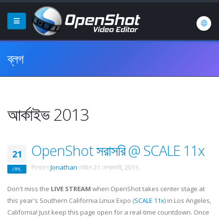
ব্লগ
আর্কাইভ 2013
OpenShot সরাসরি @ SCALE 11x
21
লিখেছেন
Jonathan
তারিখে
21 ফেব্রুয়ারি, 2013
.
ফেব.
Don't miss the
LIVE STREAM
when OpenShot takes center stage at
this year's Southern California Linux Expo (
SCALE 11x
) in Los Angeles,
California! Just keep this page open for a real-time countdown. Once