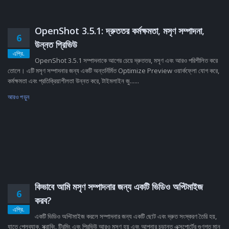
OpenShot 3.5.1: দ্রুততর কর্মক্ষমতা, মসৃণ সম্পাদনা,
6
উন্নত প্রিভিউ
এপ্রি.
OpenShot 3.5.1 সম্পাদনাকে আগের চেয়ে দ্রুততর, মসৃণ এবং আরও পরিশীলিত করে
তোলে। এটি মসৃণ সম্পাদনার জন্য একটি অন্তর্নির্মিত Optimize Preview ওয়ার্কফ্লো যোগ করে,
কর্মক্ষমতা এবং প্রতিক্রিয়াশীলতা উন্নত করে, টাইমলাইন জু......
আরও পড়ুন
কিভাবে আমি মসৃণ সম্পাদনার জন্য একটি ভিডিও অপ্টিমাইজ
6
করব?
এপ্রি.
একটি ভিডিও অপ্টিমাইজ করলে সম্পাদনার জন্য একটি ছোট এবং দ্রুত সংস্করণ তৈরি হয়,
যাতে প্লেব্যাক, স্ক্রাবিং, ট্রিমিং এবং প্রিভিউ আরও মসৃণ হয় এবং আপনার চূড়ান্ত এক্সপোর্টের গুণগত মান