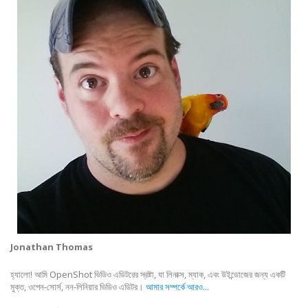
Jonathan Thomas
হ্যালো! আমি OpenShot ভিডিও এডিটরের স্রষ্টা, যা লিনাক্স, ম্যাক, এবং উইন্ডোজের জন্য একটি
মুক্ত, ওপেন-সোর্স, নন-লিনিয়ার ভিডিও এডিটর।
আমার সম্পর্কে আরও...