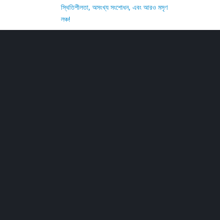
স্থিতিশীলতা, অসংখ্য সংশোধন, এবং আরও মসৃণ
লঞ্চ!