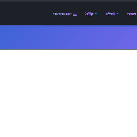
ডাউনলোড করুন
বৈশিষ্ট্য
এপিআই
সহায়তা