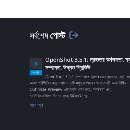
সর্বশেষ
পোস্ট
OpenShot 3.5.1: দ্রুততর কর্মক্ষমতা, মস
6
সম্পাদনা, উন্নত প্রিভিউ
এপ্রি.
OpenShot 3.5.1 সম্পাদনাকে আগের চেয়ে দ্রুততর, মসৃণ এ
আরও পরিশীলিত করে তোলে। এটি মসৃণ সম্পাদনার জন্য একটি অন্তর্নির্মিত
Optimize Preview ওয়ার্কফ্লো যোগ করে, কর্মক্ষমতা এবং
প্রতিক্রিয়াশীলতা উন্নত করে, টাইমলাইন জু......
আরও পড়ুন