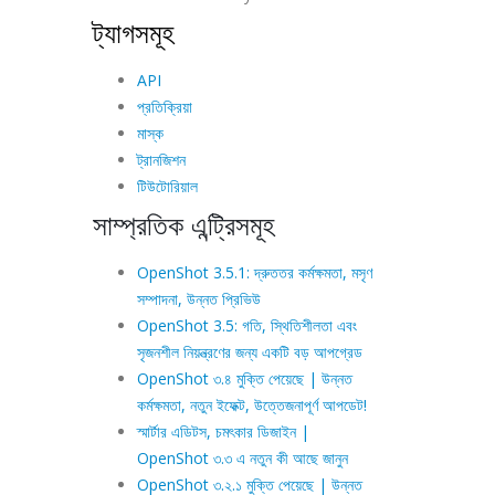
ট্যাগসমূহ
API
প্রতিক্রিয়া
মাস্ক
ট্রানজিশন
টিউটোরিয়াল
সাম্প্রতিক এন্ট্রিসমূহ
OpenShot 3.5.1: দ্রুততর কর্মক্ষমতা, মসৃণ
সম্পাদনা, উন্নত প্রিভিউ
OpenShot 3.5: গতি, স্থিতিশীলতা এবং
সৃজনশীল নিয়ন্ত্রণের জন্য একটি বড় আপগ্রেড
OpenShot ৩.৪ মুক্তি পেয়েছে | উন্নত
কর্মক্ষমতা, নতুন ইফেক্ট, উত্তেজনাপূর্ণ আপডেট!
স্মার্টার এডিটস, চমৎকার ডিজাইন |
OpenShot ৩.৩ এ নতুন কী আছে জানুন
OpenShot ৩.২.১ মুক্তি পেয়েছে | উন্নত