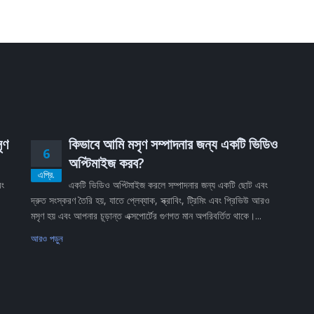
ৃণ
কিভাবে আমি মসৃণ সম্পাদনার জন্য একটি ভিডিও
6
অপ্টিমাইজ করব?
এপ্রি.
বং
একটি ভিডিও অপ্টিমাইজ করলে সম্পাদনার জন্য একটি ছোট এবং
দ্রুত সংস্করণ তৈরি হয়, যাতে প্লেব্যাক, স্ক্রাবিং, ট্রিমিং এবং প্রিভিউ আরও
মসৃণ হয় এবং আপনার চূড়ান্ত এক্সপোর্টের গুণগত মান অপরিবর্তিত থাকে।...
আরও পড়ুন