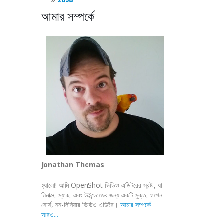
আমার সম্পর্কে
Jonathan Thomas
হ্যালো! আমি OpenShot ভিডিও এডিটরের স্রষ্টা, যা
লিনাক্স, ম্যাক, এবং উইন্ডোজের জন্য একটি মুক্ত, ওপেন-
সোর্স, নন-লিনিয়ার ভিডিও এডিটর।
আমার সম্পর্কে
আরও...