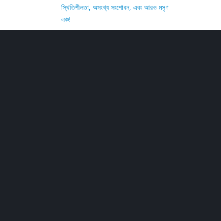
স্থিতিশীলতা, অসংখ্য সংশোধন, এবং আরও মসৃণ
লঞ্চ!