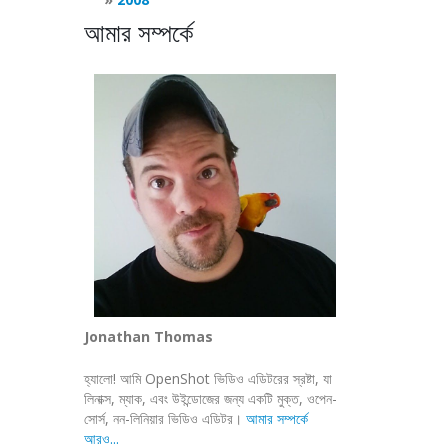
আমার সম্পর্কে
Jonathan Thomas
হ্যালো! আমি OpenShot ভিডিও এডিটরের স্রষ্টা, যা
লিনাক্স, ম্যাক, এবং উইন্ডোজের জন্য একটি মুক্ত, ওপেন-
সোর্স, নন-লিনিয়ার ভিডিও এডিটর।
আমার সম্পর্কে
আরও...