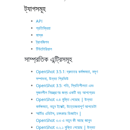
ট্যাগসমূহ
API
প্রতিক্রিয়া
মাস্ক
ট্রানজিশন
টিউটোরিয়াল
সাম্প্রতিক এন্ট্রিসমূহ
OpenShot 3.5.1: দ্রুততর কর্মক্ষমতা, মসৃণ
সম্পাদনা, উন্নত প্রিভিউ
OpenShot 3.5: গতি, স্থিতিশীলতা এবং
সৃজনশীল নিয়ন্ত্রণের জন্য একটি বড় আপগ্রেড
OpenShot ৩.৪ মুক্তি পেয়েছে | উন্নত
কর্মক্ষমতা, নতুন ইফেক্ট, উত্তেজনাপূর্ণ আপডেট!
স্মার্টার এডিটস, চমৎকার ডিজাইন |
OpenShot ৩.৩ এ নতুন কী আছে জানুন
OpenShot ৩.২.১ মুক্তি পেয়েছে | উন্নত