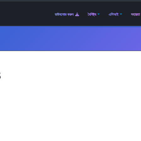
ডাউনলোড করুন
বৈশিষ্ট্য
এপিআই
সহায়তা
3