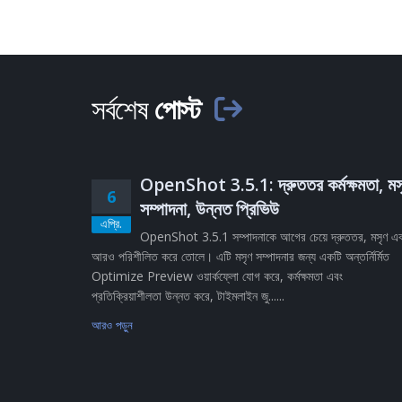
সর্বশেষ
পোস্ট
OpenShot 3.5.1: দ্রুততর কর্মক্ষমতা, মস
6
সম্পাদনা, উন্নত প্রিভিউ
এপ্রি.
OpenShot 3.5.1 সম্পাদনাকে আগের চেয়ে দ্রুততর, মসৃণ এ
আরও পরিশীলিত করে তোলে। এটি মসৃণ সম্পাদনার জন্য একটি অন্তর্নির্মিত
Optimize Preview ওয়ার্কফ্লো যোগ করে, কর্মক্ষমতা এবং
প্রতিক্রিয়াশীলতা উন্নত করে, টাইমলাইন জু......
আরও পড়ুন