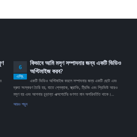
ৃণ
কিভাবে আমি মসৃণ সম্পাদনার জন্য একটি ভিডিও
6
অপ্টিমাইজ করব?
এপ্রি.
বং
একটি ভিডিও অপ্টিমাইজ করলে সম্পাদনার জন্য একটি ছোট এবং
দ্রুত সংস্করণ তৈরি হয়, যাতে প্লেব্যাক, স্ক্রাবিং, ট্রিমিং এবং প্রিভিউ আরও
মসৃণ হয় এবং আপনার চূড়ান্ত এক্সপোর্টের গুণগত মান অপরিবর্তিত থাকে।...
আরও পড়ুন