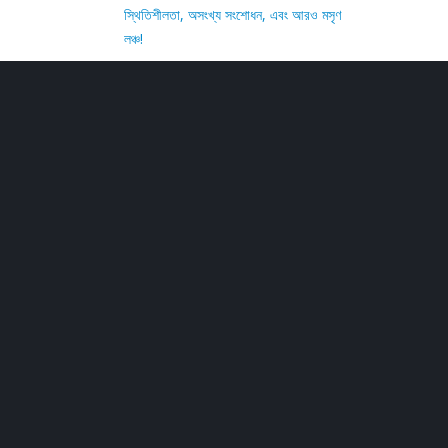
স্থিতিশীলতা, অসংখ্য সংশোধন, এবং আরও মসৃণ
লঞ্চ!