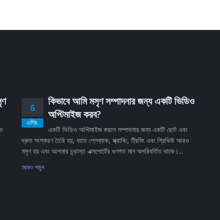
ৃণ
কিভাবে আমি মসৃণ সম্পাদনার জন্য একটি ভিডিও
6
অপ্টিমাইজ করব?
এপ্রি.
বং
একটি ভিডিও অপ্টিমাইজ করলে সম্পাদনার জন্য একটি ছোট এবং
দ্রুত সংস্করণ তৈরি হয়, যাতে প্লেব্যাক, স্ক্রাবিং, ট্রিমিং এবং প্রিভিউ আরও
মসৃণ হয় এবং আপনার চূড়ান্ত এক্সপোর্টের গুণগত মান অপরিবর্তিত থাকে।...
আরও পড়ুন