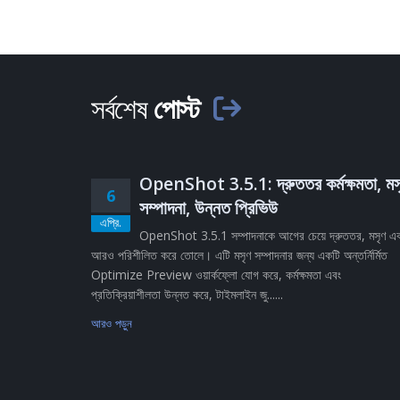
সর্বশেষ
পোস্ট
OpenShot 3.5.1: দ্রুততর কর্মক্ষমতা, মস
6
সম্পাদনা, উন্নত প্রিভিউ
এপ্রি.
OpenShot 3.5.1 সম্পাদনাকে আগের চেয়ে দ্রুততর, মসৃণ এ
আরও পরিশীলিত করে তোলে। এটি মসৃণ সম্পাদনার জন্য একটি অন্তর্নির্মিত
Optimize Preview ওয়ার্কফ্লো যোগ করে, কর্মক্ষমতা এবং
প্রতিক্রিয়াশীলতা উন্নত করে, টাইমলাইন জু......
আরও পড়ুন