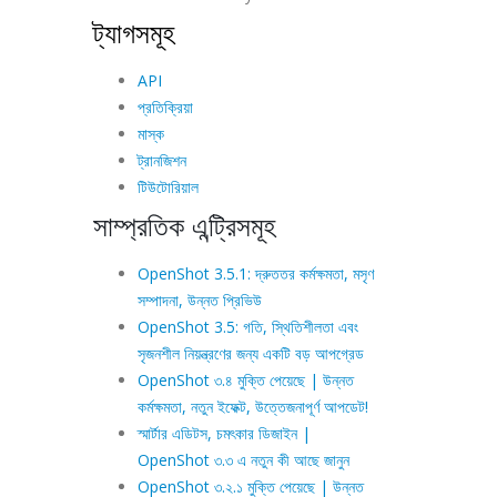
ট্যাগসমূহ
API
প্রতিক্রিয়া
মাস্ক
ট্রানজিশন
টিউটোরিয়াল
সাম্প্রতিক এন্ট্রিসমূহ
OpenShot 3.5.1: দ্রুততর কর্মক্ষমতা, মসৃণ
সম্পাদনা, উন্নত প্রিভিউ
OpenShot 3.5: গতি, স্থিতিশীলতা এবং
সৃজনশীল নিয়ন্ত্রণের জন্য একটি বড় আপগ্রেড
OpenShot ৩.৪ মুক্তি পেয়েছে | উন্নত
কর্মক্ষমতা, নতুন ইফেক্ট, উত্তেজনাপূর্ণ আপডেট!
স্মার্টার এডিটস, চমৎকার ডিজাইন |
OpenShot ৩.৩ এ নতুন কী আছে জানুন
OpenShot ৩.২.১ মুক্তি পেয়েছে | উন্নত