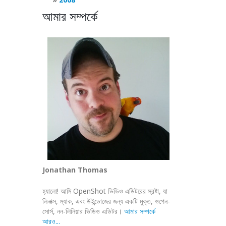
আমার সম্পর্কে
Jonathan Thomas
হ্যালো! আমি OpenShot ভিডিও এডিটরের স্রষ্টা, যা
লিনাক্স, ম্যাক, এবং উইন্ডোজের জন্য একটি মুক্ত, ওপেন-
সোর্স, নন-লিনিয়ার ভিডিও এডিটর।
আমার সম্পর্কে
আরও...