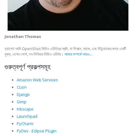
Jonathan Thomas
হ্যালো! আমি OpenShot ভিডিও এডিটরের স্রষ্টা, যা লিনাক্স, ম্যাক, এবং উইন্ডোজের জন্য একটি
মুক্ত, ওপেন-সোর্স, নন-লিনিয়ার ভিডিও এডিটর।
আমার সম্পর্কে আরও...
গুরুত্বপূর্ণ প্রকল্পসমূহ
Amazon Web Services
CLion
Django
Gimp
Inkscape
Launchpad
PyCharm
PyDev - Eclipse Plugin