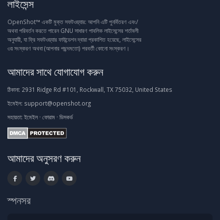
লাইসেন্স
OpenShot™ একটি মুক্ত সফটওয়্যার: আপনি এটি পুনর্বিতরণ এবং/
অথবা পরিবর্তন করতে পারেন GNU সাধারণ পাবলিক লাইসেন্সের শর্তাবলী
অনুযায়ী, যা ফ্রি সফটওয়্যার ফাউন্ডেশন দ্বারা প্রকাশিত হয়েছে, লাইসেন্সের
৩য় সংস্করণ অথবা (আপনার পছন্দমতো) পরবর্তী কোনো সংস্করণ।
আমাদের সাথে যোগাযোগ করুন
ঠিকানা:
2931 Ridge Rd #101, Rockwall, TX 75032, United States
ইমেইল:
support@openshot.org
সহায়তা:
ইমেইল
·
ফোরাম
·
ডিসকর্ড
আমাদের অনুসরণ করুন
স্পনসর