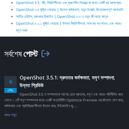
OpenShot 3.5: গতি, স্থিতিশীলতা এবং সৃজনশীল নিয়ন্ত্রণের জন্য একটি বড় আপগ্রেড
OpenShot ৩.৪ মুক্তি পেয়েছে | উন্নত কর্মক্ষমতা, নতুন ইফেক্ট, উত্তেজনাপূর্ণ আপডেট!
স্মার্টার এডিটস, চমৎকার ডিজাইন | OpenShot ৩.৩ এ নতুন কী আছে জানুন
OpenShot ৩.২.১ মুক্তি পেয়েছে | উন্নত স্থিতিশীলতা, অসংখ্য সংশোধন, এবং আরও
মসৃণ লঞ্চ!
সর্বশেষ
পোস্ট
OpenShot 3.5.1: দ্রুততর কর্মক্ষমতা, মসৃণ সম্পাদনা,
6
উন্নত প্রিভিউ
এপ্রি.
OpenShot 3.5.1 সম্পাদনাকে আগের চেয়ে দ্রুততর, মসৃণ এবং আরও পরিশীলিত করে
তোলে। এটি মসৃণ সম্পাদনার জন্য একটি অন্তর্নির্মিত Optimize Preview ওয়ার্কফ্লো যোগ করে,
কর্মক্ষমতা এবং প্রতিক্রিয়াশীলতা উন্নত করে, টাইমলাইন জু......
আরও পড়ুন