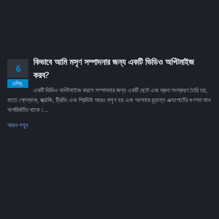
কিভাবে আমি মসৃণ সম্পাদনার জন্য একটি ভিডিও অপ্টিমাইজ
6
করব?
এপ্রি.
একটি ভিডিও অপ্টিমাইজ করলে সম্পাদনার জন্য একটি ছোট এবং দ্রুত সংস্করণ তৈরি হয়,
যাতে প্লেব্যাক, স্ক্রাবিং, ট্রিমিং এবং প্রিভিউ আরও মসৃণ হয় এবং আপনার চূড়ান্ত এক্সপোর্টের গুণগত মান
অপরিবর্তিত থাকে।...
আরও পড়ুন