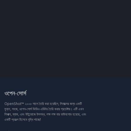
ওপেন-সোর্স
OpenShot™ ২০০৮ সালে তৈরি করা হয়েছিল, লিনাক্সের জন্য একটি
মুক্ত, সহজ, ওপেন-সোর্স ভিডিও এডিটর তৈরি করার প্রচেষ্টায়। এটি এখন
লিনাক্স, ম্যাক, এবং উইন্ডোজে উপলব্ধ, লক্ষ লক্ষ বার ডাউনলোড হয়েছে, এবং
একটি প্রকল্প হিসেবে বৃদ্ধি পাচ্ছে!