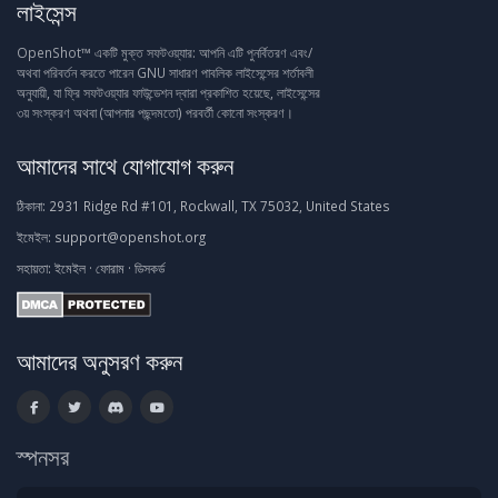
লাইসেন্স
OpenShot™ একটি মুক্ত সফটওয়্যার: আপনি এটি পুনর্বিতরণ এবং/
অথবা পরিবর্তন করতে পারেন GNU সাধারণ পাবলিক লাইসেন্সের শর্তাবলী
অনুযায়ী, যা ফ্রি সফটওয়্যার ফাউন্ডেশন দ্বারা প্রকাশিত হয়েছে, লাইসেন্সের
৩য় সংস্করণ অথবা (আপনার পছন্দমতো) পরবর্তী কোনো সংস্করণ।
আমাদের সাথে যোগাযোগ করুন
ঠিকানা:
2931 Ridge Rd #101, Rockwall, TX 75032, United States
ইমেইল:
support@openshot.org
সহায়তা:
ইমেইল
·
ফোরাম
·
ডিসকর্ড
আমাদের অনুসরণ করুন
স্পনসর