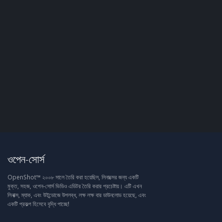
ওপেন-সোর্স
OpenShot™ ২০০৮ সালে তৈরি করা হয়েছিল, লিনাক্সের জন্য একটি
মুক্ত, সহজ, ওপেন-সোর্স ভিডিও এডিটর তৈরি করার প্রচেষ্টায়। এটি এখন
লিনাক্স, ম্যাক, এবং উইন্ডোজে উপলব্ধ, লক্ষ লক্ষ বার ডাউনলোড হয়েছে, এবং
একটি প্রকল্প হিসেবে বৃদ্ধি পাচ্ছে!