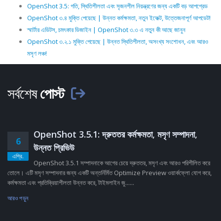
OpenShot 3.5: গতি, স্থিতিশীলতা এবং সৃজনশীল নিয়ন্ত্রণের জন্য একটি বড় আপগ্রেড
OpenShot ৩.৪ মুক্তি পেয়েছে | উন্নত কর্মক্ষমতা, নতুন ইফেক্ট, উত্তেজনাপূর্ণ আপডেট!
স্মার্টার এডিটস, চমৎকার ডিজাইন | OpenShot ৩.৩ এ নতুন কী আছে জানুন
OpenShot ৩.২.১ মুক্তি পেয়েছে | উন্নত স্থিতিশীলতা, অসংখ্য সংশোধন, এবং আরও
মসৃণ লঞ্চ!
সর্বশেষ
পোস্ট
OpenShot 3.5.1: দ্রুততর কর্মক্ষমতা, মসৃণ সম্পাদনা,
6
উন্নত প্রিভিউ
এপ্রি.
OpenShot 3.5.1 সম্পাদনাকে আগের চেয়ে দ্রুততর, মসৃণ এবং আরও পরিশীলিত করে
তোলে। এটি মসৃণ সম্পাদনার জন্য একটি অন্তর্নির্মিত Optimize Preview ওয়ার্কফ্লো যোগ করে,
কর্মক্ষমতা এবং প্রতিক্রিয়াশীলতা উন্নত করে, টাইমলাইন জু......
আরও পড়ুন