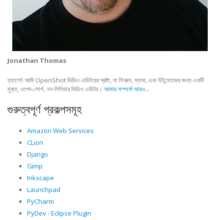
Jonathan Thomas
হ্যালো! আমি OpenShot ভিডিও এডিটরের স্রষ্টা, যা লিনাক্স, ম্যাক, এবং উইন্ডোজের জন্য একটি
মুক্ত, ওপেন-সোর্স, নন-লিনিয়ার ভিডিও এডিটর।
আমার সম্পর্কে আরও...
গুরুত্বপূর্ণ প্রকল্পসমূহ
Amazon Web Services
CLion
Django
Gimp
Inkscape
Launchpad
PyCharm
PyDev - Eclipse Plugin