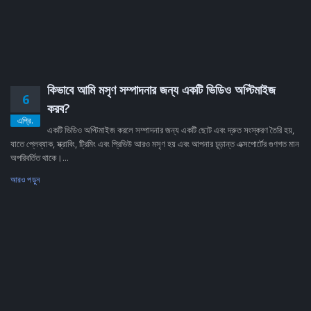
কিভাবে আমি মসৃণ সম্পাদনার জন্য একটি ভিডিও অপ্টিমাইজ
6
করব?
এপ্রি.
একটি ভিডিও অপ্টিমাইজ করলে সম্পাদনার জন্য একটি ছোট এবং দ্রুত সংস্করণ তৈরি হয়,
যাতে প্লেব্যাক, স্ক্রাবিং, ট্রিমিং এবং প্রিভিউ আরও মসৃণ হয় এবং আপনার চূড়ান্ত এক্সপোর্টের গুণগত মান
অপরিবর্তিত থাকে।...
আরও পড়ুন