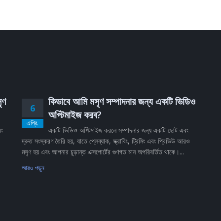
ৃণ
কিভাবে আমি মসৃণ সম্পাদনার জন্য একটি ভিডিও
6
অপ্টিমাইজ করব?
এপ্রি.
বং
একটি ভিডিও অপ্টিমাইজ করলে সম্পাদনার জন্য একটি ছোট এবং
দ্রুত সংস্করণ তৈরি হয়, যাতে প্লেব্যাক, স্ক্রাবিং, ট্রিমিং এবং প্রিভিউ আরও
মসৃণ হয় এবং আপনার চূড়ান্ত এক্সপোর্টের গুণগত মান অপরিবর্তিত থাকে।...
আরও পড়ুন