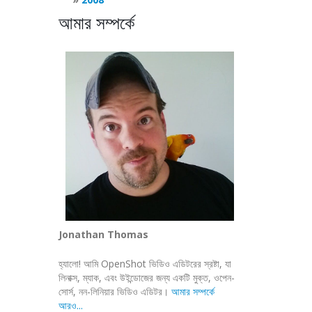
আমার সম্পর্কে
Jonathan Thomas
হ্যালো! আমি OpenShot ভিডিও এডিটরের স্রষ্টা, যা
লিনাক্স, ম্যাক, এবং উইন্ডোজের জন্য একটি মুক্ত, ওপেন-
সোর্স, নন-লিনিয়ার ভিডিও এডিটর।
আমার সম্পর্কে
আরও...