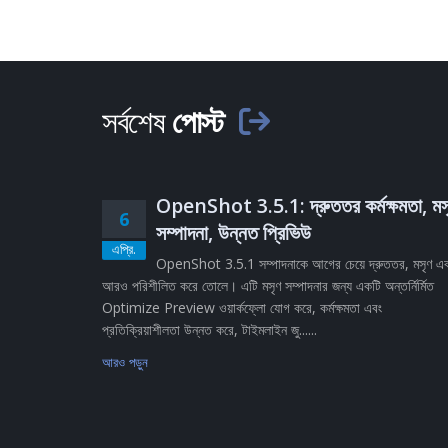
সর্বশেষ
পোস্ট
OpenShot 3.5.1: দ্রুততর কর্মক্ষমতা, মস
6
সম্পাদনা, উন্নত প্রিভিউ
এপ্রি.
OpenShot 3.5.1 সম্পাদনাকে আগের চেয়ে দ্রুততর, মসৃণ এ
আরও পরিশীলিত করে তোলে। এটি মসৃণ সম্পাদনার জন্য একটি অন্তর্নির্মিত
Optimize Preview ওয়ার্কফ্লো যোগ করে, কর্মক্ষমতা এবং
প্রতিক্রিয়াশীলতা উন্নত করে, টাইমলাইন জু......
আরও পড়ুন