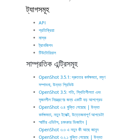
ট্যাগসমূহ
API
প্রতিক্রিয়া
মাস্ক
ট্রানজিশন
টিউটোরিয়াল
সাম্প্রতিক এন্ট্রিসমূহ
OpenShot 3.5.1: দ্রুততর কর্মক্ষমতা, মসৃণ
সম্পাদনা, উন্নত প্রিভিউ
OpenShot 3.5: গতি, স্থিতিশীলতা এবং
সৃজনশীল নিয়ন্ত্রণের জন্য একটি বড় আপগ্রেড
OpenShot ৩.৪ মুক্তি পেয়েছে | উন্নত
কর্মক্ষমতা, নতুন ইফেক্ট, উত্তেজনাপূর্ণ আপডেট!
স্মার্টার এডিটস, চমৎকার ডিজাইন |
OpenShot ৩.৩ এ নতুন কী আছে জানুন
OpenShot ৩.২.১ মুক্তি পেয়েছে | উন্নত