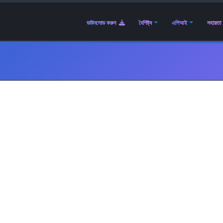
ডাউনলোড করুন
বৈশিষ্ট্য
এপিআই
সহায়তা