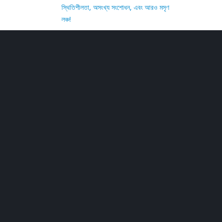
স্থিতিশীলতা, অসংখ্য সংশোধন, এবং আরও মসৃণ
লঞ্চ!