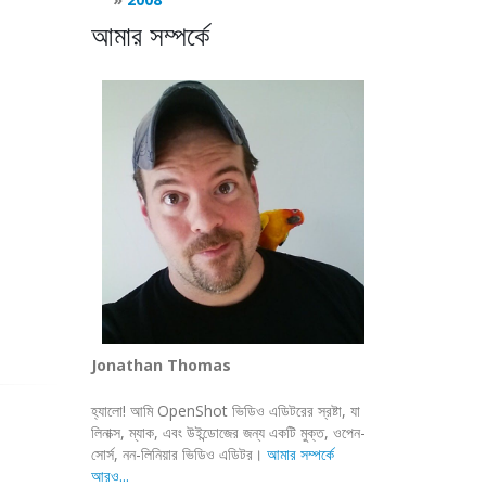
আমার সম্পর্কে
Jonathan Thomas
হ্যালো! আমি OpenShot ভিডিও এডিটরের স্রষ্টা, যা
লিনাক্স, ম্যাক, এবং উইন্ডোজের জন্য একটি মুক্ত, ওপেন-
সোর্স, নন-লিনিয়ার ভিডিও এডিটর।
আমার সম্পর্কে
আরও...