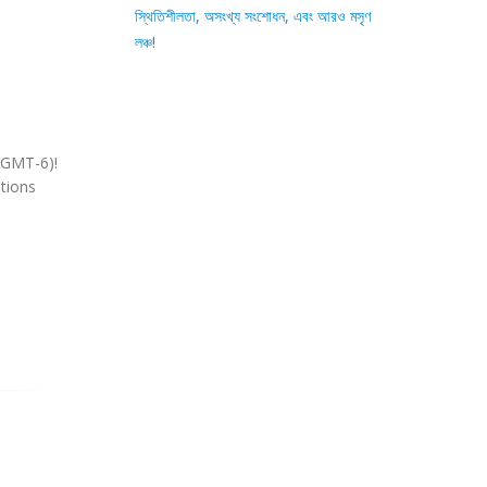
স্থিতিশীলতা, অসংখ্য সংশোধন, এবং আরও মসৃণ
লঞ্চ!
 (GMT-6)!
stions