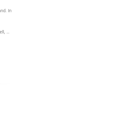
nd. In
, ...