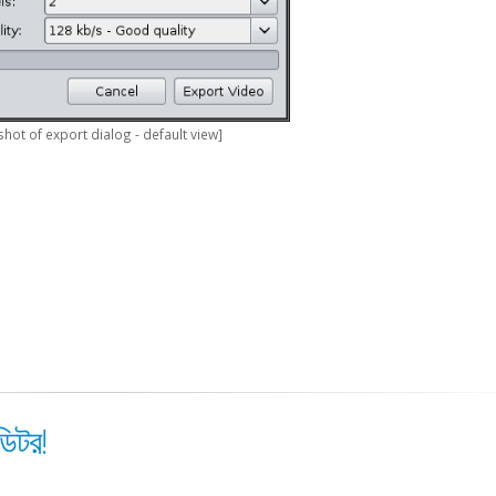
hot of export dialog - default view]
ডিটর!