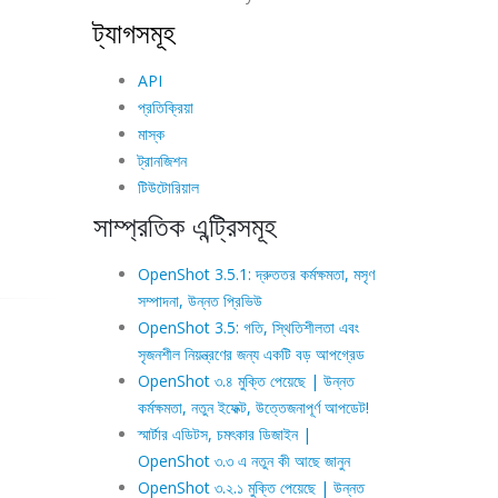
ট্যাগসমূহ
API
প্রতিক্রিয়া
মাস্ক
ট্রানজিশন
টিউটোরিয়াল
সাম্প্রতিক এন্ট্রিসমূহ
OpenShot 3.5.1: দ্রুততর কর্মক্ষমতা, মসৃণ
সম্পাদনা, উন্নত প্রিভিউ
OpenShot 3.5: গতি, স্থিতিশীলতা এবং
সৃজনশীল নিয়ন্ত্রণের জন্য একটি বড় আপগ্রেড
OpenShot ৩.৪ মুক্তি পেয়েছে | উন্নত
কর্মক্ষমতা, নতুন ইফেক্ট, উত্তেজনাপূর্ণ আপডেট!
স্মার্টার এডিটস, চমৎকার ডিজাইন |
OpenShot ৩.৩ এ নতুন কী আছে জানুন
OpenShot ৩.২.১ মুক্তি পেয়েছে | উন্নত