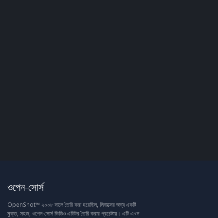
ওপেন-সোর্স
OpenShot™ ২০০৮ সালে তৈরি করা হয়েছিল, লিনাক্সের জন্য একটি
মুক্ত, সহজ, ওপেন-সোর্স ভিডিও এডিটর তৈরি করার প্রচেষ্টায়। এটি এখন