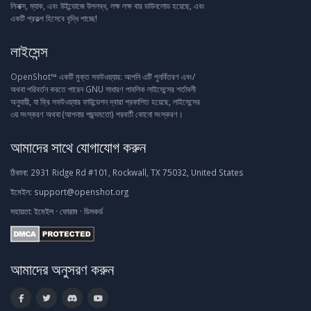
লিনাক্স, ম্যাক, এবং উইন্ডোজে উপলব্ধ, লক্ষ লক্ষ বার ডাউনলোড হয়েছে, এবং
একটি প্রকল্প হিসেবে বৃদ্ধি পাচ্ছে!
লাইসেন্স
OpenShot™ একটি মুক্ত সফটওয়্যার: আপনি এটি পুনর্বিতরণ এবং/
অথবা পরিবর্তন করতে পারেন GNU সাধারণ পাবলিক লাইসেন্সের শর্তাবলী
অনুযায়ী, যা ফ্রি সফটওয়্যার ফাউন্ডেশন দ্বারা প্রকাশিত হয়েছে, লাইসেন্সের
৩য় সংস্করণ অথবা (আপনার পছন্দমতো) পরবর্তী কোনো সংস্করণ।
আমাদের সাথে যোগাযোগ করুন
ঠিকানা:
2931 Ridge Rd #101, Rockwall, TX 75032, United States
ইমেইল:
support@openshot.org
সহায়তা:
ইমেইল
·
ফোরাম
·
ডিসকর্ড
আমাদের অনুসরণ করুন