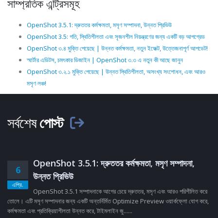
সাম্প্রতিক এন্ট্রিসমূহ
OpenShot 3.5.1: দ্রুততর কর্মক্ষমতা, মসৃণ সম্পাদনা, উন্নত প্রিভিউ
OpenShot 3.5: গতি, স্থিতিশীলতা এবং সৃজনশীল নিয়ন্ত্রণের জন্য একটি বড় আপগ্রেড
OpenShot ৩.৪ মুক্তি পেয়েছে | উন্নত কর্মক্ষমতা, নতুন ইফেক্ট, উত্তেজনাপূর্ণ আপডেট!
স্মার্টার এডিটস, চমৎকার ডিজাইন | OpenShot ৩.৩ এ নতুন কী আছে জানুন
OpenShot ৩.২.১ মুক্তি পেয়েছে | উন্নত স্থিতিশীলতা, অসংখ্য সংশোধন, এবং আরও
মসৃণ লঞ্চ!
সর্বশেষ
পোস্ট
OpenShot 3.5.1: দ্রুততর কর্মক্ষমতা, মসৃণ সম্পাদনা,
6
উন্নত প্রিভিউ
এপ্রি.
OpenShot 3.5.1 সম্পাদনাকে আগের চেয়ে দ্রুততর, মসৃণ এবং আরও পরিশীলিত করে
তোলে। এটি মসৃণ সম্পাদনার জন্য একটি অন্তর্নির্মিত Optimize Preview ওয়ার্কফ্লো যোগ করে,
কর্মক্ষমতা এবং প্রতিক্রিয়াশীলতা উন্নত করে, টাইমলাইন জু......