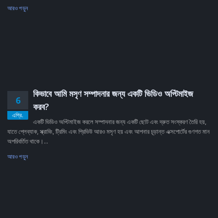
আরও পড়ুন
কিভাবে আমি মসৃণ সম্পাদনার জন্য একটি ভিডিও অপ্টিমাইজ
6
করব?
এপ্রি.
একটি ভিডিও অপ্টিমাইজ করলে সম্পাদনার জন্য একটি ছোট এবং দ্রুত সংস্করণ তৈরি হয়,
যাতে প্লেব্যাক, স্ক্রাবিং, ট্রিমিং এবং প্রিভিউ আরও মসৃণ হয় এবং আপনার চূড়ান্ত এক্সপোর্টের গুণগত মান
অপরিবর্তিত থাকে।...
আরও পড়ুন