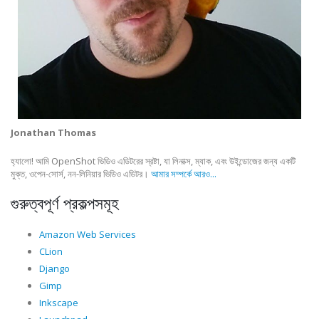
Jonathan Thomas
হ্যালো! আমি OpenShot ভিডিও এডিটরের স্রষ্টা, যা লিনাক্স, ম্যাক, এবং উইন্ডোজের জন্য একটি
মুক্ত, ওপেন-সোর্স, নন-লিনিয়ার ভিডিও এডিটর।
আমার সম্পর্কে আরও...
গুরুত্বপূর্ণ প্রকল্পসমূহ
Amazon Web Services
CLion
Django
Gimp
Inkscape