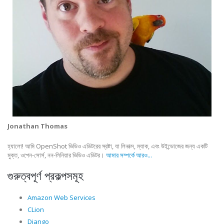
Jonathan Thomas
হ্যালো! আমি OpenShot ভিডিও এডিটরের স্রষ্টা, যা লিনাক্স, ম্যাক, এবং উইন্ডোজের জন্য একটি
মুক্ত, ওপেন-সোর্স, নন-লিনিয়ার ভিডিও এডিটর।
আমার সম্পর্কে আরও...
গুরুত্বপূর্ণ প্রকল্পসমূহ
Amazon Web Services
CLion
Django