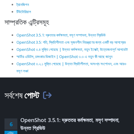
ট্রানজিশন
টিউটোরিয়াল
সাম্প্রতিক এন্ট্রিসমূহ
OpenShot 3.5.1: দ্রুততর কর্মক্ষমতা, মসৃণ সম্পাদনা, উন্নত প্রিভিউ
OpenShot 3.5: গতি, স্থিতিশীলতা এবং সৃজনশীল নিয়ন্ত্রণের জন্য একটি বড় আপগ্রেড
OpenShot ৩.৪ মুক্তি পেয়েছে | উন্নত কর্মক্ষমতা, নতুন ইফেক্ট, উত্তেজনাপূর্ণ আপডেট!
স্মার্টার এডিটস, চমৎকার ডিজাইন | OpenShot ৩.৩ এ নতুন কী আছে জানুন
OpenShot ৩.২.১ মুক্তি পেয়েছে | উন্নত স্থিতিশীলতা, অসংখ্য সংশোধন, এবং আরও
মসৃণ লঞ্চ!
সর্বশেষ
পোস্ট
OpenShot 3.5.1: দ্রুততর কর্মক্ষমতা, মসৃণ সম্পাদনা,
6
উন্নত প্রিভিউ
এপ্রি.