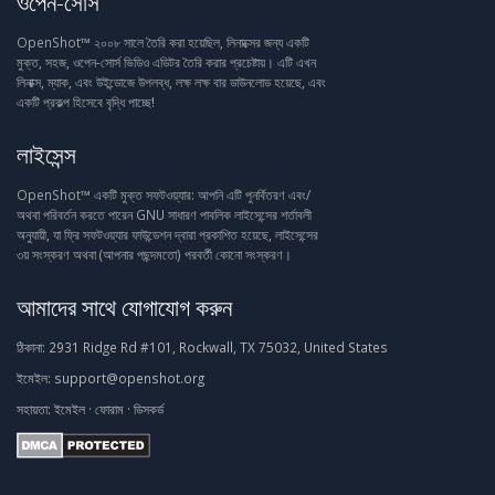
ওপেন-সোর্স
OpenShot™ ২০০৮ সালে তৈরি করা হয়েছিল, লিনাক্সের জন্য একটি
মুক্ত, সহজ, ওপেন-সোর্স ভিডিও এডিটর তৈরি করার প্রচেষ্টায়। এটি এখন
লিনাক্স, ম্যাক, এবং উইন্ডোজে উপলব্ধ, লক্ষ লক্ষ বার ডাউনলোড হয়েছে, এবং
একটি প্রকল্প হিসেবে বৃদ্ধি পাচ্ছে!
লাইসেন্স
OpenShot™ একটি মুক্ত সফটওয়্যার: আপনি এটি পুনর্বিতরণ এবং/
অথবা পরিবর্তন করতে পারেন GNU সাধারণ পাবলিক লাইসেন্সের শর্তাবলী
অনুযায়ী, যা ফ্রি সফটওয়্যার ফাউন্ডেশন দ্বারা প্রকাশিত হয়েছে, লাইসেন্সের
৩য় সংস্করণ অথবা (আপনার পছন্দমতো) পরবর্তী কোনো সংস্করণ।
আমাদের সাথে যোগাযোগ করুন
ঠিকানা:
2931 Ridge Rd #101, Rockwall, TX 75032, United States
ইমেইল:
support@openshot.org
সহায়তা:
ইমেইল
·
ফোরাম
·
ডিসকর্ড