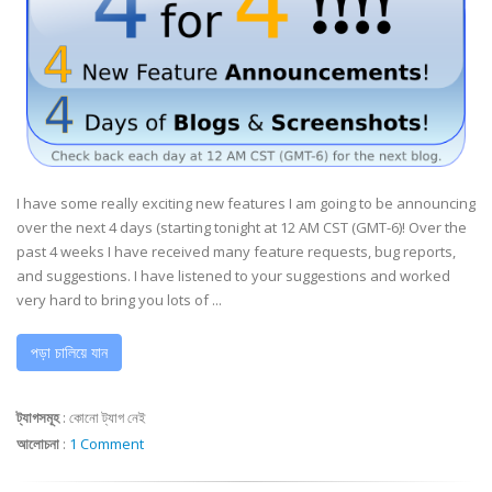
I have some really exciting new features I am going to be announcing
over the next 4 days (starting tonight at 12 AM CST (GMT-6)! Over the
past 4 weeks I have received many feature requests, bug reports,
and suggestions. I have listened to your suggestions and worked
very hard to bring you lots of ...
পড়া চালিয়ে যান
ট্যাগসমূহ
:
কোনো ট্যাগ নেই
আলোচনা
:
1 Comment