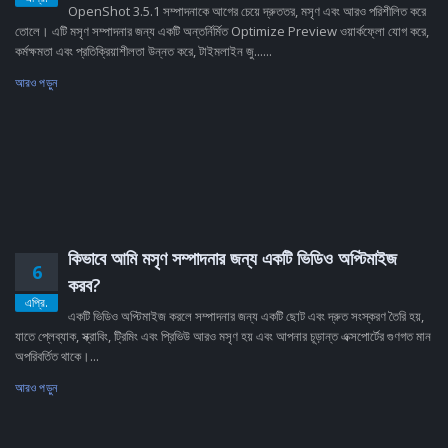
OpenShot 3.5.1 সম্পাদনাকে আগের চেয়ে দ্রুততর, মসৃণ এবং আরও পরিশীলিত করে
তোলে। এটি মসৃণ সম্পাদনার জন্য একটি অন্তর্নির্মিত Optimize Preview ওয়ার্কফ্লো যোগ করে,
কর্মক্ষমতা এবং প্রতিক্রিয়াশীলতা উন্নত করে, টাইমলাইন জু......
আরও পড়ুন
কিভাবে আমি মসৃণ সম্পাদনার জন্য একটি ভিডিও অপ্টিমাইজ
6
করব?
এপ্রি.
একটি ভিডিও অপ্টিমাইজ করলে সম্পাদনার জন্য একটি ছোট এবং দ্রুত সংস্করণ তৈরি হয়,
যাতে প্লেব্যাক, স্ক্রাবিং, ট্রিমিং এবং প্রিভিউ আরও মসৃণ হয় এবং আপনার চূড়ান্ত এক্সপোর্টের গুণগত মান
অপরিবর্তিত থাকে।...
আরও পড়ুন