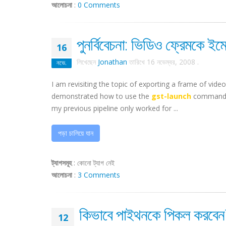
আলোচনা
:
0 Comments
পুনর্বিবেচনা: ভিডিও ফ্রেমকে ইম
16
লিখেছেন
Jonathan
তারিখে
16 নভেম্বর, 2008
.
নভে.
I am revisiting the topic of exporting a frame of vide
demonstrated how to use the
gst-launch
command to
my previous pipeline only worked for ...
পড়া চালিয়ে যান
ট্যাগসমূহ
:
কোনো ট্যাগ নেই
আলোচনা
:
3 Comments
কিভাবে পাইথনকে পিকল করবেন? 
12