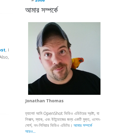
আমার সম্পর্কে
ost
, I
Also,
Jonathan Thomas
হ্যালো! আমি OpenShot ভিডিও এডিটরের স্রষ্টা, যা
লিনাক্স, ম্যাক, এবং উইন্ডোজের জন্য একটি মুক্ত, ওপেন-
সোর্স, নন-লিনিয়ার ভিডিও এডিটর।
আমার সম্পর্কে
আরও...