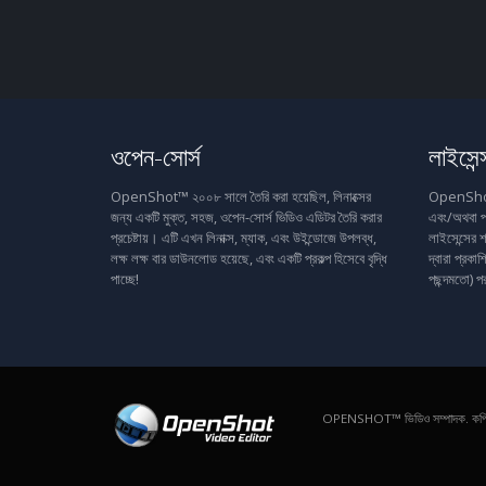
ওপেন-সোর্স
লাইসেন্
OpenShot™ ২০০৮ সালে তৈরি করা হয়েছিল, লিনাক্সের
OpenShot™ 
জন্য একটি মুক্ত, সহজ, ওপেন-সোর্স ভিডিও এডিটর তৈরি করার
এবং/অথবা প
প্রচেষ্টায়। এটি এখন লিনাক্স, ম্যাক, এবং উইন্ডোজে উপলব্ধ,
লাইসেন্সের শ
লক্ষ লক্ষ বার ডাউনলোড হয়েছে, এবং একটি প্রকল্প হিসেবে বৃদ্ধি
দ্বারা প্রক
পাচ্ছে!
পছন্দমতো) প
OPENSHOT™ ভিডিও সম্পাদক. ক