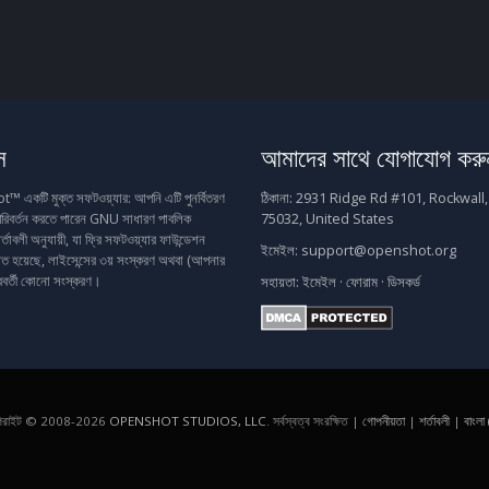
স
আমাদের সাথে যোগাযোগ করু
একটি মুক্ত সফটওয়্যার: আপনি এটি পুনর্বিতরণ
ঠিকানা:
2931 Ridge Rd #101, Rockwall,
রিবর্তন করতে পারেন GNU সাধারণ পাবলিক
75032, United States
র্তাবলী অনুযায়ী, যা ফ্রি সফটওয়্যার ফাউন্ডেশন
ইমেইল:
support@openshot.org
াশিত হয়েছে, লাইসেন্সের ৩য় সংস্করণ অথবা (আপনার
রবর্তী কোনো সংস্করণ।
সহায়তা:
ইমেইল
·
ফোরাম
·
ডিসকর্ড
পিরাইট © 2008-2026
OPENSHOT STUDIOS, LLC
. সর্বস্বত্ব সংরক্ষিত |
গোপনীয়তা
|
শর্তাবলী
|
বাংলা