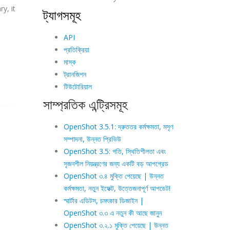
y, it
ট্যাগসমূহ
API
প্রতিক্রিয়া
মাস্ক
ট্রানজিশন
টিউটোরিয়াল
সাম্প্রতিক এন্ট্রিসমূহ
OpenShot 3.5.1: দ্রুততর কর্মক্ষমতা, মসৃণ
সম্পাদনা, উন্নত প্রিভিউ
OpenShot 3.5: গতি, স্থিতিশীলতা এবং
সৃজনশীল নিয়ন্ত্রণের জন্য একটি বড় আপগ্রেড
OpenShot ৩.৪ মুক্তি পেয়েছে | উন্নত
কর্মক্ষমতা, নতুন ইফেক্ট, উত্তেজনাপূর্ণ আপডেট!
স্মার্টার এডিটস, চমৎকার ডিজাইন |
OpenShot ৩.৩ এ নতুন কী আছে জানুন
OpenShot ৩.২.১ মুক্তি পেয়েছে | উন্নত