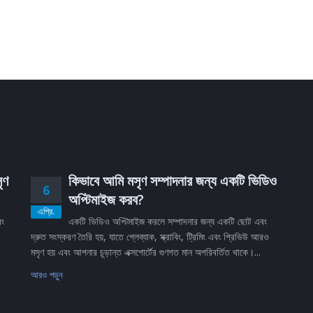
ৃণ
কিভাবে আমি মসৃণ সম্পাদনার জন্য একটি ভিডিও
6
অপ্টিমাইজ করব?
এপ্রি.
বং
একটি ভিডিও অপ্টিমাইজ করলে সম্পাদনার জন্য একটি ছোট এবং
দ্রুত সংস্করণ তৈরি হয়, যাতে প্লেব্যাক, স্ক্রাবিং, ট্রিমিং এবং প্রিভিউ আরও
মসৃণ হয় এবং আপনার চূড়ান্ত এক্সপোর্টের গুণগত মান অপরিবর্তিত থাকে।...
আরও পড়ুন