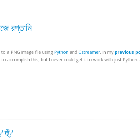
েজে রপ্তানি
o to a PNG image file using
Python
and
Gstreamer
. In my
previous p
 accomplish this, but I never could get it to work with just Python. 
হুঁ?