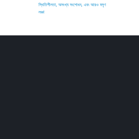
স্থিতিশীলতা, অসংখ্য সংশোধন, এবং আরও মসৃণ
লঞ্চ!