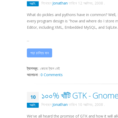
লিখেছেন
Jonathan
তারিখে
12 অক্টোবর, 2008
.
অক্টো.
What do pickles and pythons have in common? Well, I'll 
every program design is "how and where do I store m
Editor, including XML, Embedded MySQL, and SqlLite.
...
পড়া চালিয়ে যান
ট্যাগসমূহ
:
কোনো ট্যাগ নেই
আলোচনা
:
0 Comments
১০০% খাঁটি GTK - Gnome এড
10
লিখেছেন
Jonathan
তারিখে
10 অক্টোবর, 2008
.
অক্টো.
We've all heard the promise of GTK and how it will al