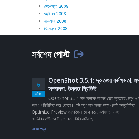
সেপ্টেম্বর 2008
অক্টোবর 2008
নভেম্বর 2008
ডিসেম্বর 2008
সর্বশেষ
পোস্ট
OpenShot 3.5.1: দ্রুততর কর্মক্ষমতা, মস
6
সম্পাদনা, উন্নত প্রিভিউ
এপ্রি.
OpenShot 3.5.1 সম্পাদনাকে আগের চেয়ে দ্রুততর, মসৃণ এ
আরও পরিশীলিত করে তোলে। এটি মসৃণ সম্পাদনার জন্য একটি অন্তর্নির্মিত
Optimize Preview ওয়ার্কফ্লো যোগ করে, কর্মক্ষমতা এবং
প্রতিক্রিয়াশীলতা উন্নত করে, টাইমলাইন জু......
আরও পড়ুন