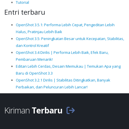
Tutorial
Entri terbaru
OpenShot 3.5.1: Performa Lebih Cepat, Pengeditan Lebih
Halus, Pratinjau Lebih Baik
OpenShot 3.5: Peningkatan Besar untuk Kecepatan, Stabilitas,
dan Kontrol Kreatif
OpenShot 3.4 Dirilis | Performa Lebih Baik, Efek Baru,
Pembaruan Menarik!
Editan Lebih Cerdas, Desain Memukau | Temukan Apa yang
Baru di OpenShot 3.3
OpenShot 3.2.1 Dirilis | Stabilitas Ditingkatkan, Banyak
Perbaikan, dan Peluncuran Lebih Lancar!
Kiriman
Terbaru