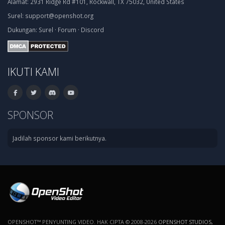
Alamat:
2931 Ridge Rd #101, Rockwall, TX 75032, United States
Surel:
support@openshot.org
Dukungan:
Surel
·
Forum
·
Discord
IKUTI KAMI
SPONSOR
Jadilah sponsor kami berikutnya.
OPENSHOT™ PENYUNTING VIDEO. HAK CIPTA © 2008-2026
OPENSHOT STUDIOS,