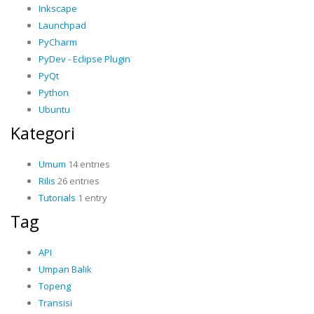
Inkscape
Launchpad
PyCharm
PyDev - Eclipse Plugin
PyQt
Python
Ubuntu
Kategori
Umum
14 entries
Rilis
26 entries
Tutorials
1 entry
Tag
API
Umpan Balik
Topeng
Transisi