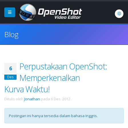
Blog
Perpustakaan OpenShot:
6
Memperkenalkan
Des
Kurva Waktu!
Ditulis oleh
Jonathan
pada
6 Des. 2012
.
Postingan ini hanya tersedia dalam bahasa Inggris.