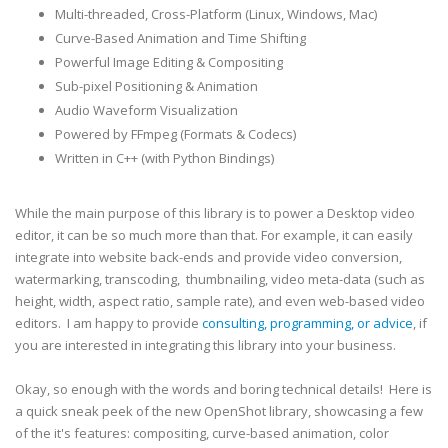
Multi-threaded, Cross-Platform (Linux, Windows, Mac)
Curve-Based Animation and Time Shifting
Powerful Image Editing & Compositing
Sub-pixel Positioning & Animation
Audio Waveform Visualization
Powered by FFmpeg (Formats & Codecs)
Written in C++ (with Python Bindings)
While the main purpose of this library is to power a Desktop video
editor, it can be so much more than that. For example, it can easily
integrate into website back-ends and provide video conversion,
watermarking, transcoding, thumbnailing, video meta-data (such as
height, width, aspect ratio, sample rate), and even web-based video
editors. I am happy to provide
consulting, programming, or advice
, if
you are interested in integrating this library into your business.
Okay, so enough with the words and boring technical details! Here is
a quick sneak peek of the new OpenShot library, showcasing a few
of the it's features: compositing, curve-based animation, color