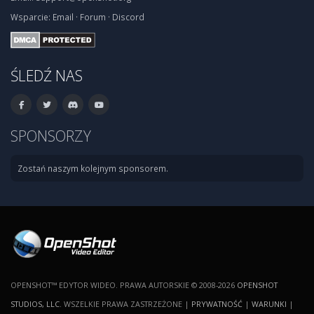
Wsparcie:
Email
·
Forum
·
Discord
ŚLEDŹ NAS
SPONSORZY
Zostań naszym kolejnym sponsorem.
OPENSHOT™ EDYTOR WIDEO. PRAWA AUTORSKIE © 2008-2026
OPENSHOT
STUDIOS, LLC
. WSZELKIE PRAWA ZASTRZEŻONE |
PRYWATNOŚĆ
|
WARUNKI
|