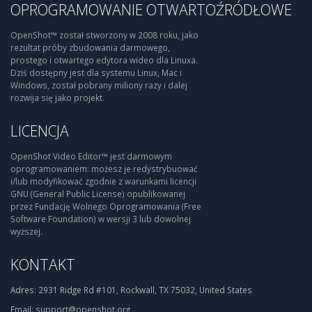
OPROGRAMOWANIE OTWARTOŹRÓDŁOWE
OpenShot™ został stworzony w 2008 roku, jako
rezultat próby zbudowania darmowego,
prostego i otwartego edytora wideo dla Linuxa.
Dziś dostępny jest dla systemu Linux, Mac i
Windows, został pobrany miliony razy i dalej
rozwija się jako projekt.
LICENCJA
OpenShot Video Editor™ jest darmowym
oprogramowaniem: możesz je redystrybuować
i/lub modyfikować zgodnie z warunkami licencji
GNU (General Public License) opublikowanej
przez Fundację Wolnego Oprogramowania (Free
Software Foundation) w wersji 3 lub dowolnej
wyższej.
KONTAKT
Adres:
2931 Ridge Rd #101, Rockwall, TX 75032, United States
Email:
support@openshot.org