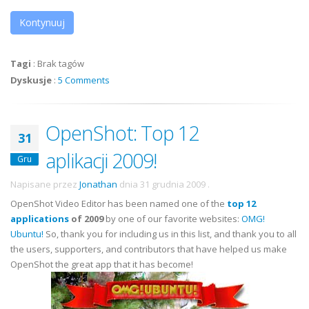
Kontynuuj
Tagi
:
Brak tagów
Dyskusje
:
5 Comments
OpenShot: Top 12
31
aplikacji 2009!
Gru
Napisane przez
Jonathan
dnia
31 grudnia 2009
.
OpenShot Video Editor has been named one of the
top 12
applications
of 2009
by one of our favorite websites:
OMG!
Ubuntu!
So, thank you for including us in this list, and thank you to all
the users, supporters, and contributors that have helped us make
OpenShot the great app that it has become!