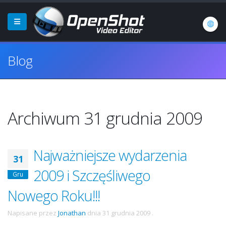
Blog
Archiwum 31 grudnia 2009
Najważniejsze wydarzenia
31
2009 i Szczęśliwego
Gru
Nowego Roku!!!
Napisane przez
Jonathan
dnia
31 grudnia 2009
.