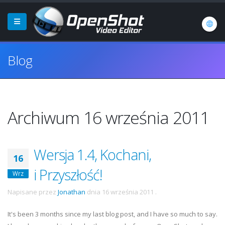
Blog
Archiwum 16 września 2011
Wersja 1.4, Kochani,
16
i Przyszłość!
Wrz
Napisane przez
Jonathan
dnia
16 września 2011
.
It's been 3 months since my last blog post, and I have so much to say.