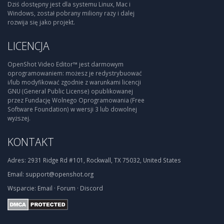
Dziś dostępny jest dla systemu Linux, Mac i
Windows, został pobrany miliony razy i dalej
rozwija się jako projekt.
LICENCJA
OpenShot Video Editor™ jest darmowym
oprogramowaniem: możesz je redystrybuować
i/lub modyfikować zgodnie z warunkami licencji
GNU (General Public License) opublikowanej
przez Fundację Wolnego Oprogramowania (Free
Software Foundation) w wersji 3 lub dowolnej
wyższej.
KONTAKT
Adres:
2931 Ridge Rd #101, Rockwall, TX 75032, United States
Email:
support@openshot.org
Wsparcie:
Email
·
Forum
·
Discord