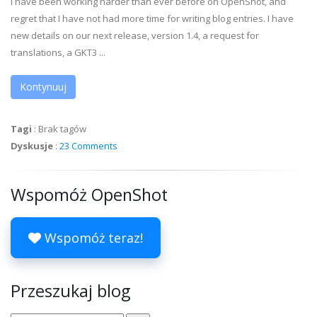
I have been working harder than ever before on OpenShot, and
regret that I have not had more time for writing blog entries. I have
new details on our next release, version 1.4, a request for
translations, a GKT3 ...
Kontynuuj
Tagi
:
Brak tagów
Dyskusje
:
23 Comments
Wspomóż OpenShot
Wspomóż teraz!
Przeszukaj blog