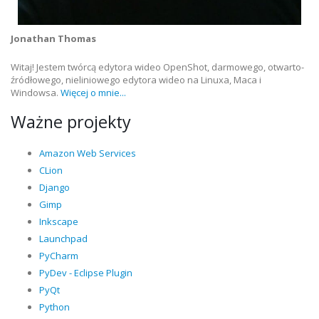
Jonathan Thomas
Witaj! Jestem twórcą edytora wideo OpenShot, darmowego, otwarto-
źródłowego, nieliniowego edytora wideo na Linuxa, Maca i
Windowsa.
Więcej o mnie...
Ważne projekty
Amazon Web Services
CLion
Django
Gimp
Inkscape
Launchpad
PyCharm
PyDev - Eclipse Plugin
PyQt
Python