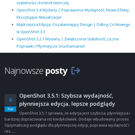
stabilności i kontroli twórczej
OpenShot 3.4 Wydany | Poprawiona Wydajność, Nowe Efekty,
Ekscytujące Aktualizacje!
Mądrzejsza Edycja, Oszałamiający Design | Odkryj Co Nowego
w OpenShot 3.3
OpenShot 3.2.1 Wydany | Zwiększona Stabilność, Liczne
Poprawki i Płynniejsze Uruchamianie!
Najnowsze
posty
OpenShot 3.5.1: Szybsza wydajność,
6
płynniejsza edycja, lepsze podglądy
Kwi
OpenShot 3.5.1 sprawia, że edycja jest szybsza, płynniejsza i
bardziej dopracowana niż kiedykolwiek. Dodaje wbudowany proces
Optymalizacji podglądu dla płynniejszej edycji, poprawia wydajność i
res......