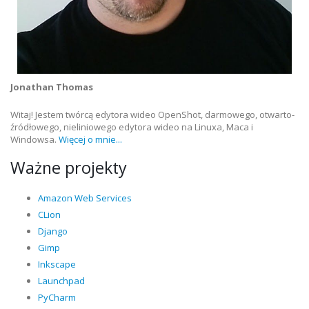
Jonathan Thomas
Witaj! Jestem twórcą edytora wideo OpenShot, darmowego, otwarto-
źródłowego, nieliniowego edytora wideo na Linuxa, Maca i
Windowsa.
Więcej o mnie...
Ważne projekty
Amazon Web Services
CLion
Django
Gimp
Inkscape
Launchpad
PyCharm