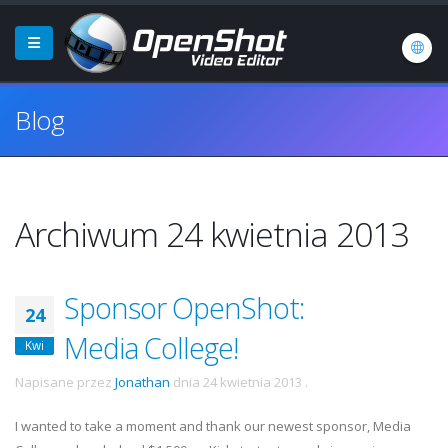
Blog
Archiwum 24 kwietnia 2013
Sponsor OpenShot:
24
Media College!
Kwi
Napisane przez
Jonathan
dnia
24 kwietnia 2013
.
I wanted to take a moment and thank our newest sponsor, Media