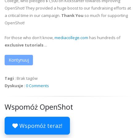
College, who pledged $1,500 on Kickstarter towards improving
OpenShot! They provided a huge boost to our fundraising efforts at
a critical time in our campaign.
Thank You
so much for supporting
OpenShot!
For those who don't know,
mediacollege.com
has hundreds of
exclusive tutorials
...
Kontynuuj
Tagi
:
Brak tagów
Dyskusje
:
0 Comments
Wspomóż OpenShot
Wspomóż teraz!