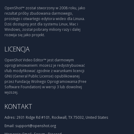
OpenShot™ został stworzony w 2008 roku, jako
rezultat próby zbudowania darmowego,
prostego i otwartego edytora wideo dla Linuxa.
Dziś dostępny jest dla systemu Linux, Mac i
Windows, został pobrany miliony razy i dalej
rozwija się jako projekt.
LICENCJA
OpenShot Video Editor™ jest darmowym
oprogramowaniem: możesz je redystrybuować
i/lub modyfikować zgodnie z warunkami licencji
GNU (General Public License) opublikowanej
przez Fundację Wolnego Oprogramowania (Free
Software Foundation) w wersji 3 lub dowolnej
wyższej.
KONTAKT
Adres:
2931 Ridge Rd #101, Rockwall, TX 75032, United States
Email:
support@openshot.org