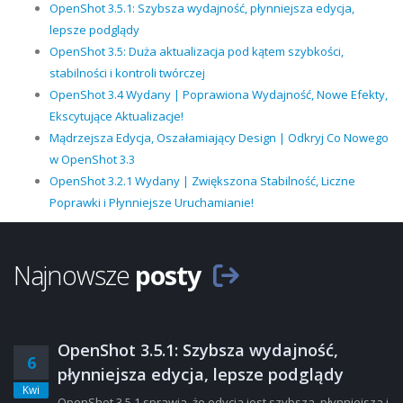
OpenShot 3.5.1: Szybsza wydajność, płynniejsza edycja,
lepsze podglądy
OpenShot 3.5: Duża aktualizacja pod kątem szybkości,
stabilności i kontroli twórczej
OpenShot 3.4 Wydany | Poprawiona Wydajność, Nowe Efekty,
Ekscytujące Aktualizacje!
Mądrzejsza Edycja, Oszałamiający Design | Odkryj Co Nowego
w OpenShot 3.3
OpenShot 3.2.1 Wydany | Zwiększona Stabilność, Liczne
Poprawki i Płynniejsze Uruchamianie!
Najnowsze
posty
OpenShot 3.5.1: Szybsza wydajność,
6
płynniejsza edycja, lepsze podglądy
Kwi
OpenShot 3.5.1 sprawia, że edycja jest szybsza, płynniejsza i