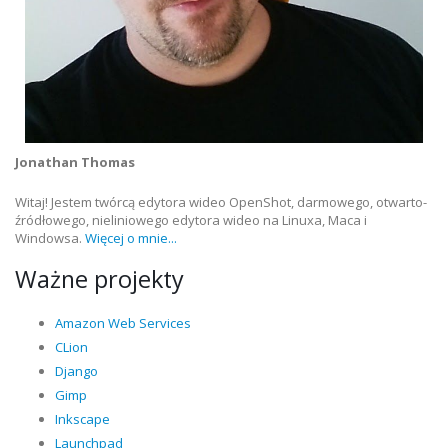
Jonathan Thomas
Witaj! Jestem twórcą edytora wideo OpenShot, darmowego, otwarto-
źródłowego, nieliniowego edytora wideo na Linuxa, Maca i
Windowsa.
Więcej o mnie...
Ważne projekty
Amazon Web Services
CLion
Django
Gimp
Inkscape
Launchpad