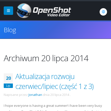
Blog
Archiwum 20 lipca 2014
Aktualizacja rozwoju
20
czerwiec/lipiec (część 1 z 3)
Lip
Napisane przez
Jonathan
dnia
20 lipca 2014
.
I hope everyone is having a great summer! I have been very busy