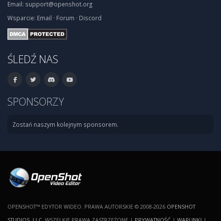
Email:
support@openshot.org
Wsparcie:
Email
·
Forum
·
Discord
ŚLEDŹ NAS
SPONSORZY
Zostań naszym kolejnym sponsorem.
OPENSHOT™ EDYTOR WIDEO. PRAWA AUTORSKIE © 2008-2026
OPENSHOT
STUDIOS, LLC
. WSZELKIE PRAWA ZASTRZEŻONE |
PRYWATNOŚĆ
|
WARUNKI
|