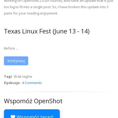
working on OpenShot 2.0 (of course), and have an update that is just
too big to fit into a single post. So, I have broken this update into 3
parts for your reading enjoyment.
Texas Linux Fest (June 13 - 14)
Before ...
Kontynuuj
Tagi
:
Brak tagów
Dyskusje
:
4 Comments
Wspomóż OpenShot
Wspomóż teraz!