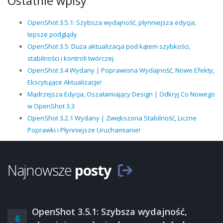
Ostatnie wpisy
OpenShot 3.5.1: Szybsza wydajność, płynniejsza edycja,
lepsze podglądy
OpenShot 3.5: Duża aktualizacja pod kątem szybkości,
stabilności i kontroli twórczej
OpenShot 3.4 Wydany | Poprawiona Wydajność, Nowe Efekty,
Ekscytujące Aktualizacje!
Mądrzejsza Edycja, Oszałamiający Design | Odkryj Co Nowego
w OpenShot 3.3
OpenShot 3.2.1 Wydany | Zwiększona Stabilność, Liczne
Poprawki i Płynniejsze Uruchamianie!
Najnowsze
posty
OpenShot 3.5.1: Szybsza wydajność,
6