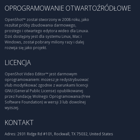
OPROGRAMOWANIE OTWARTOŹRÓDŁOWE
OpenShot™ został stworzony w 2008 roku, jako
rezultat próby zbudowania darmowego,
prostego i otwartego edytora wideo dla Linuxa.
Dziś dostępny jest dla systemu Linux, Mac i
Windows, został pobrany miliony razy i dalej
rozwija się jako projekt.
LICENCJA
OpenShot Video Editor™ jest darmowym
oprogramowaniem: możesz je redystrybuować
i/lub modyfikować zgodnie z warunkami licencji
GNU (General Public License) opublikowanej
przez Fundację Wolnego Oprogramowania (Free
Software Foundation) w wersji 3 lub dowolnej
wyższej.
KONTAKT
Adres:
2931 Ridge Rd #101, Rockwall, TX 75032, United States