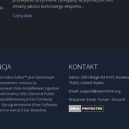
zmiany jakości końcowego eksportu....
la
Czytaj dalej
NCJA
KONTAKT
t Video Editor™ jest darmowym
Adres:
2931 Ridge Rd #101, Rockwal
mowaniem: możesz je
75032, United States
buować i/lub modyfikować zgodnie
Email:
support@openshot.org
ami licencji GNU (General Public
 opublikowanej przez Fundację
Wsparcie:
Email
·
Forum
·
Discord
 Oprogramowania (Free Software
on) w wersji 3 lub dowolnej