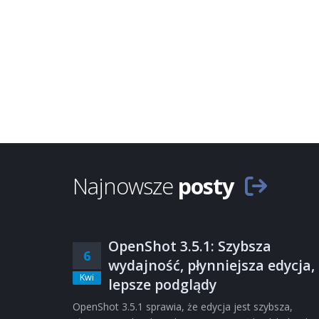
Najnowsze
posty
OpenShot 3.5.1: Szybsza
6
wydajność, płynniejsza edycja,
Kwi
lepsze podglądy
OpenShot 3.5.1 sprawia, że edycja jest szybsza,