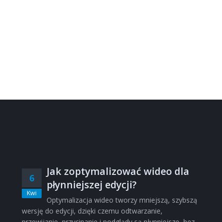
Jak zoptymalizować wideo dla
6
płynniejszej edycji?
Kwi
Optymalizacja wideo tworzy mniejszą, szybszą
wersję do edycji, dzięki czemu odtwarzanie,
przewijanie, przycinanie i podglądy są płynniejsze, bez