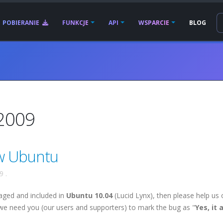
POBIERANIE
FUNKCJE
API
WSPARCIE
BLOG
 2009
w Ubuntu
09
.
aged and included in
Ubuntu 10.04
(Lucid Lynx), then please help us
 we need you (our users and supporters) to mark the bug as "
Yes, it 