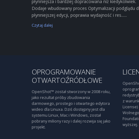
płynniejsza i bardziej dopracowana niż kiedykolwiek.
Dodaje wbudowany proces Optymalizacji podglądu d
płynniejszej edycji, poprawia wydajność i res......
Czytaj dalej
OPROGRAMOWANIE
LICE
OTWARTOŹRÓDŁOWE
OpenSho
oprogra
OpenShot™ został stworzony w 2008 roku,
redystry
jako rezultat próby zbudowania
z warunk
darmowego, prostego i otwartego edytora
License)
wideo dla Linuxa. Dziś dostępny jest dla
Wolnego
systemu Linux, Mac i Windows, został
Foundati
pobrany miliony razy i dalej rozwija się jako
wyższej.
projekt.