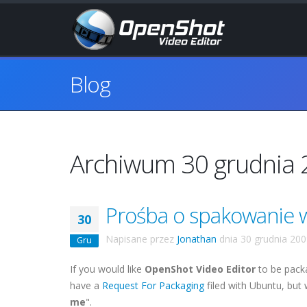
Blog
Archiwum 30 grudnia
Prośba o spakowanie 
30
Napisane przez
Jonathan
dnia
30 grudnia 20
Gru
If you would like
OpenShot Video Editor
to be pack
have a
Request For Packaging
filed with Ubuntu, but
me
".