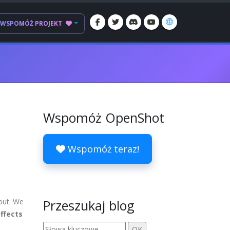
WSPOMÓŻ PROJEKT
Wspomóż OpenShot
Wspomóż teraz!
 out. We
Przeszukaj blog
affects