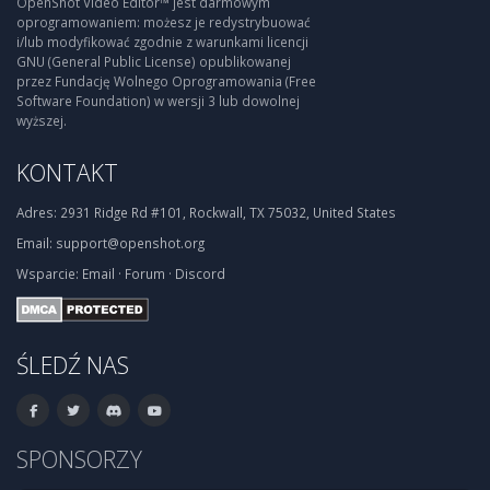
OpenShot Video Editor™ jest darmowym
oprogramowaniem: możesz je redystrybuować
i/lub modyfikować zgodnie z warunkami licencji
GNU (General Public License) opublikowanej
przez Fundację Wolnego Oprogramowania (Free
Software Foundation) w wersji 3 lub dowolnej
wyższej.
KONTAKT
Adres:
2931 Ridge Rd #101, Rockwall, TX 75032, United States
Email:
support@openshot.org
Wsparcie:
Email
·
Forum
·
Discord
ŚLEDŹ NAS
SPONSORZY