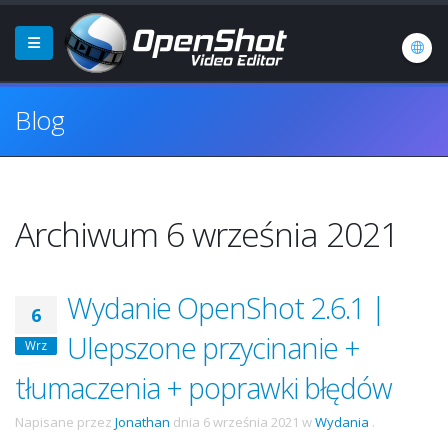
Blog
Archiwum 6 września 2021
Wydanie OpenShot 2.6.1 |
6
Ulepszone przycinanie +
Wrz
tłumaczenia + poprawki błędów
Napisane przez
Jonathan
dnia
6 września 2021
w
Wydania
.