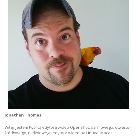
Jonathan Thomas
Witaj! Jestem twórcą edytora wideo OpenShot, darmowego, otwarto-
źródłowego, nieliniowego edytora wideo na Linuxa, Maca i