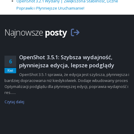
OpenShot 3.2.1 Wydany | Zwiększona Stabilność, Liczne
Poprawki i Płynniejsze Uruchamianie!
Najnowsze
posty
OpenShot 3.5.1: Szybsza wydajność,
6
płynniejsza edycja, lepsze podglądy
Kwi
OpenShot 3.5.1 sprawia, że edycja jest szybsza, płynniejsza i
bardziej dopracowana niż kiedykolwiek. Dodaje wbudowany proces
Optymalizacji podglądu dla płynniejszej edycji, poprawia wydajność i
res......
Czytaj dalej