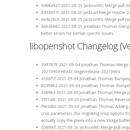
5468a9a7 2021-08-25 JacksonRG Merge pull r
8403607c 2021-08-25 Jackson Merge master 2.6
ee4e20c6 2021-08-25 JacksonRG Merge pull re
6e636e82 2021-08-25 Jonathan Thomas Fixing a 
better errors for GitHub specific issues.
libopenshot Changelog (Ver
5987878 2021-09-04 Jonathan Thomas Merge br
20210904 HEAD, origin/release-20210904
4106f1f 2021-09-04 Jonathan Thomas Bumping 
82498b2 2021-09-04 Jonathan Thomas Bumping 
5a8ffe3 2021-09-03 Jonathan Thomas Merge pu
5f91ddc 2021-09-03 Jonathan Thomas Reversing
f9e5db6 2021-09-03 Jonathan Thomas Adding an X
crop parameters (for migrating crop options fr
actually copy the pixels into a new image buffer
d58febf 2021-08-26 JacksonRG Merge pull requ