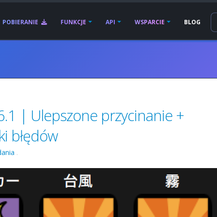
POBIERANIE
FUNKCJE
API
WSPARCIE
BLOG
.1 | Ulepszone przycinanie +
ki błędów
ania
.