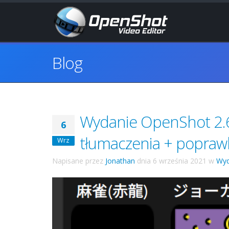
Blog
Wydanie OpenShot 2.6
6
tłumaczenia + popraw
Wrz
Napisane przez
Jonathan
dnia
6 września 2021
w
Wyd