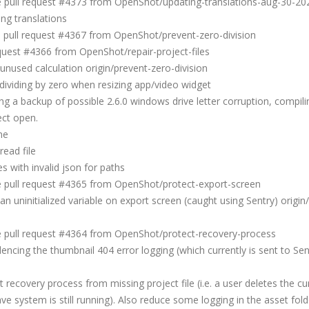
ull request #4373 from OpenShot/updating-translations-aug-30-20
g translations
ull request #4367 from OpenShot/prevent-zero-division
uest #4366 from OpenShot/repair-project-files
used calculation origin/prevent-zero-division
viding by zero when resizing app/video widget
a backup of possible 2.6.0 windows drive letter corruption, compili
ect open.
ne
ead file
s with invalid json for paths
pull request #4365 from OpenShot/protect-export-screen
uninitialized variable on export screen (caught using Sentry) origin/
pull request #4364 from OpenShot/protect-recovery-process
cing the thumbnail 404 error logging (which currently is sent to Sen
covery process from missing project file (i.e. a user deletes the cu
-save system is still running). Also reduce some logging in the asset fold