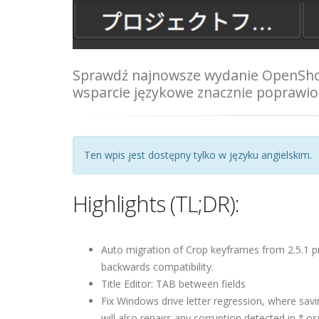
Sprawdź najnowsze wydanie OpenShot!
wsparcie językowe znacznie poprawio
Ten wpis jest dostępny tylko w języku angielskim.
Highlights (TL;DR):
Auto migration of Crop keyframes from 2.5.1 pr
backwards compatibility.
Title Editor: TAB between fields
Fix Windows drive letter regression, where savi
will also repairs any corruption detected in *.osp