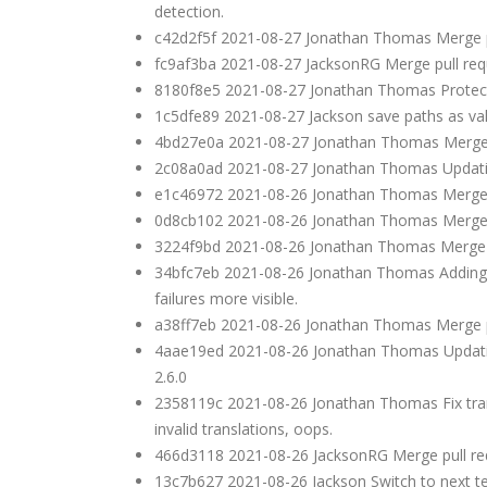
detection.
c42d2f5f 2021-08-27 Jonathan Thomas Merge p
fc9af3ba 2021-08-27 JacksonRG Merge pull re
8180f8e5 2021-08-27 Jonathan Thomas Protect 
1c5dfe89 2021-08-27 Jackson save paths as val
4bd27e0a 2021-08-27 Jonathan Thomas Merge 
2c08a0ad 2021-08-27 Jonathan Thomas Updating t
e1c46972 2021-08-26 Jonathan Thomas Merge p
0d8cb102 2021-08-26 Jonathan Thomas Merge br
3224f9bd 2021-08-26 Jonathan Thomas Merge p
34bfc7eb 2021-08-26 Jonathan Thomas Adding tra
failures more visible.
a38ff7eb 2021-08-26 Jonathan Thomas Merge pu
4aae19ed 2021-08-26 Jonathan Thomas Updating 
2.6.0
2358119c 2021-08-26 Jonathan Thomas Fix transl
invalid translations, oops.
466d3118 2021-08-26 JacksonRG Merge pull req
13c7b627 2021-08-26 Jackson Switch to next tex