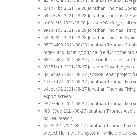
443585a4 2021-08-30 Jonathan Thomas Merge p
24ab71bc 2021-08-30 Jonathan Thomas Updatin
a94c526b 2021-08-28 Jonathan Thomas Merge p
bc8916f6 2021-08-28 JacksonRG Merge pull req
9a9c4ad6 2021-08-28 Jonathan Thomas Fixing un
b2d9585c 2021-08-28 Jonathan Thomas Avoid di
35724498 2021-08-28 Jonathan Thomas Creating 
regex, and updating original file during the proj
861a2b85 2021-08-27 Jackson Remove blank li
09951ec1 2021-08-27 Jackson Moved regex to r
4238b0a5 2021-08-27 Jackson repair project file
1d8a8d77 2021-08-27 Jonathan Thomas Merge 
e4debc92 2021-08-27 Jonathan Thomas Fixing an 
export-screen
e87734d9 2021-08-27 Jonathan Thomas Merge 
f83109de 2021-08-27 Jonathan Thomas Also silen
no real reason)
6a93b2f1 2021-08-27 Jonathan Thomas Protect re
project file in the file system... while the auto