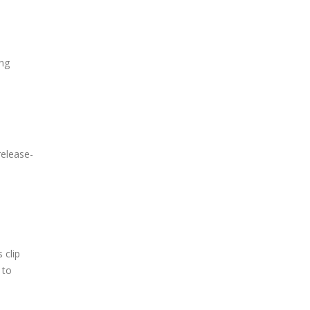
ing
elease-
 clip
 to