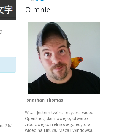
O mnie
a
Jonathan Thomas
Witaj! Jestem twórcą edytora wideo
OpenShot, darmowego, otwarto-
źródłowego, nieliniowego edytora
n. 2.6.1
wideo na Linuxa, Maca i Windowsa.