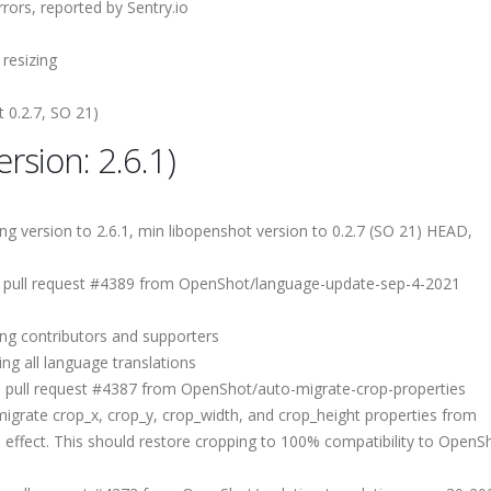
rrors, reported by Sentry.io
 resizing
 0.2.7, SO 21)
rsion: 2.6.1)
version to 2.6.1, min libopenshot version to 0.2.7 (SO 21) HEAD,
pull request #4389 from OpenShot/language-update-sep-4-2021
g contributors and supporters
 all language translations
ull request #4387 from OpenShot/auto-migrate-crop-properties
rate crop_x, crop_y, crop_width, and crop_height properties from
 effect. This should restore cropping to 100% compatibility to OpenSh