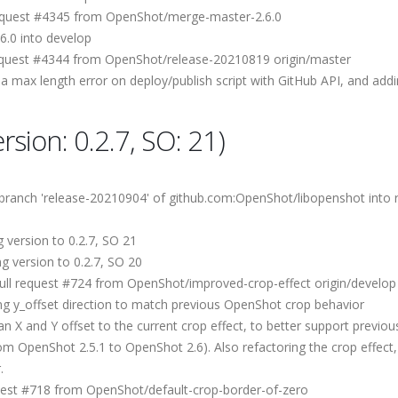
equest #4345 from OpenShot/merge-master-2.6.0
.0 into develop
quest #4344 from OpenShot/release-20210819 origin/master
max length error on deploy/publish script with GitHub API, and add
sion: 0.2.7, SO: 21)
anch 'release-20210904' of github.com:OpenShot/libopenshot into r
version to 0.2.7, SO 21
version to 0.2.7, SO 20
ll request #724 from OpenShot/improved-crop-effect origin/develop
 y_offset direction to match previous OpenShot crop behavior
 and Y offset to the current crop effect, to better support previous
om OpenShot 2.5.1 to OpenShot 2.6). Also refactoring the crop effect,
.
est #718 from OpenShot/default-crop-border-of-zero