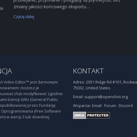
zmiany jakości końcowego eksportu....
la
Czytaj dalej
NCJA
KONTAKT
t Video Editor™ jest darmowym
Adres:
2931 Ridge Rd #101, Rockwal
mowaniem: możesz je
75032, United States
buować i/lub modyfikować zgodnie
Email:
support@openshot.org
ami licencji GNU (General Public
 opublikowanej przez Fundację
Wsparcie:
Email
·
Forum
·
Discord
 Oprogramowania (Free Software
on) w wersji 3 lub dowolnej