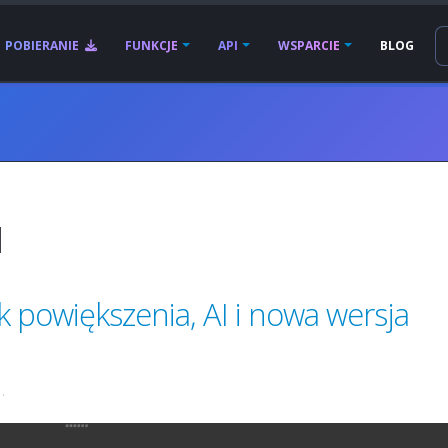
POBIERANIE
FUNKCJE
API
WSPARCIE
BLOG
1
 powiększenia, AI i nowa wersja
.