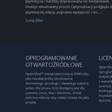
płynniejsza i bardziej dopracowana niż kiedykolwiek.
Dodaje wbudowany proces Optymalizacji podglądu d
płynniejszej edycji, poprawia wydajność i res......
Czytaj dalej
OPROGRAMOWANIE
LICE
OTWARTOŹRÓDŁOWE
OpenSho
oprogra
OpenShot™ został stworzony w 2008 roku,
redystry
jako rezultat próby zbudowania
z warunk
darmowego, prostego i otwartego edytora
License)
wideo dla Linuxa. Dziś dostępny jest dla
Wolnego
systemu Linux, Mac i Windows, został
Foundati
pobrany miliony razy i dalej rozwija się jako
wyższej.
projekt.