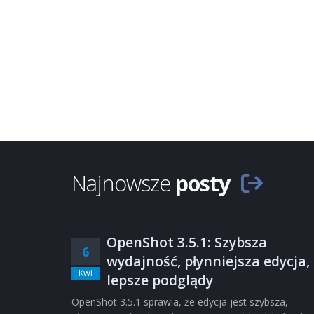
Najnowsze
posty
OpenShot 3.5.1: Szybsza
6
wydajność, płynniejsza edycja,
Kwi
lepsze podglądy
OpenShot 3.5.1 sprawia, że edycja jest szybsza,