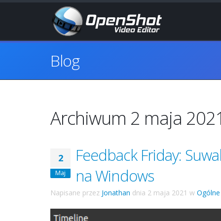
Blog
Archiwum 2 maja 202
Feedback Friday: Suwak
2
na Windows
Maj
Napisane przez
Jonathan
dnia
2 maja 2021
w
Ogólne