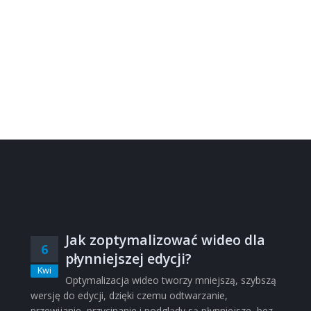
Jak zoptymalizować wideo dla
6
płynniejszej edycji?
Kwi
Optymalizacja wideo tworzy mniejszą, szybszą
wersję do edycji, dzięki czemu odtwarzanie,
przewijanie, przycinanie i podglądy są płynniejsze, bez