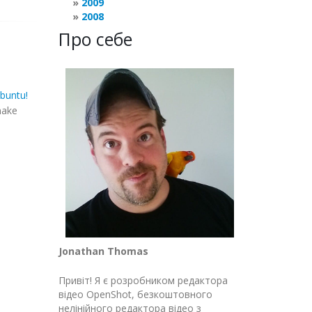
2009
2008
Про себе
buntu!
make
Jonathan Thomas
Привіт! Я є розробником редактора
відео OpenShot, безкоштовного
нелінійного редактора відео з