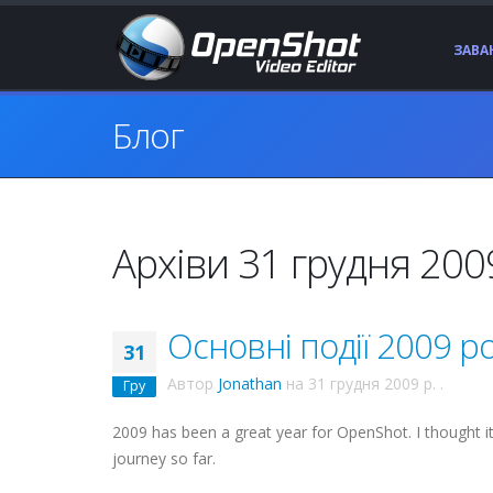
ЗАВ
Блог
Архіви 31 грудня 2009
Основні події 2009 ро
31
Автор
Jonathan
на
31 грудня 2009 р.
.
Гру
2009 has been a great year for OpenShot. I thought i
journey so far.