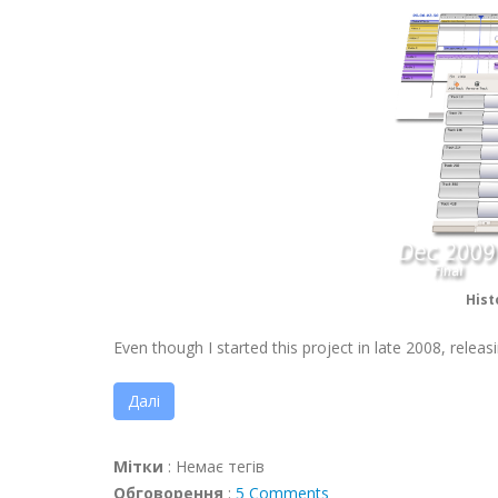
Hist
Even though I started this project in late 2008, rele
Далі
Мітки
:
Немає тегів
Обговорення
:
5 Comments