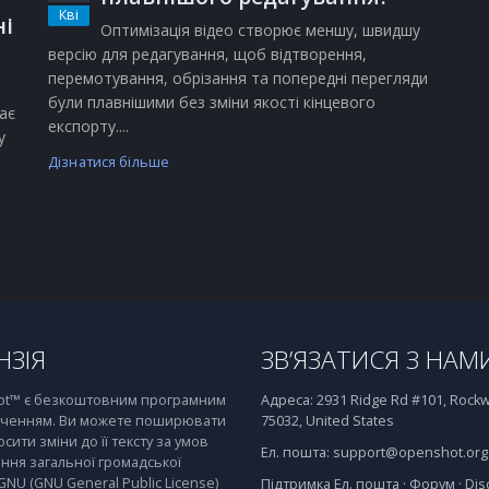
Кві
ні
Оптимізація відео створює меншу, швидшу
версію для редагування, щоб відтворення,
перемотування, обрізання та попередні перегляди
були плавнішими без зміни якості кінцевого
ає
експорту....
у
Дізнатися більше
НЗІЯ
ЗВ’ЯЗАТИСЯ З НАМ
t™ є безкоштовним програмним
Адреса:
2931 Ridge Rd #101, Rockwa
ченням. Ви можете поширювати
75032, United States
осити зміни до її тексту за умов
Ел. пошта:
support@openshot.org
ння загальної громадської
 GNU (GNU General Public License)
Підтримка
Ел. пошта
·
Форум
·
Dis