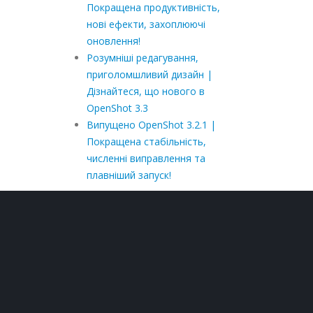
Покращена продуктивність,
нові ефекти, захоплюючі
оновлення!
Розумніші редагування,
приголомшливий дизайн |
Дізнайтеся, що нового в
OpenShot 3.3
Випущено OpenShot 3.2.1 |
Покращена стабільність,
численні виправлення та
плавніший запуск!