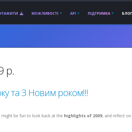
АНТАЖИТИ
МОЖЛИВОСТІ
API
ПІДТРИМКА
БЛО
 р.
ку та З Новим роком!!!
t might be fun to look back at the
highlights of 2009
, and reflect on