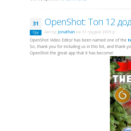
OpenShot: Топ 12 дод
31
Автор
Jonathan
на
31 грудня 2009 р.
.
Гру
OpenShot Video Editor has been named one of the
t
So, thank you for including us in this list, and thank
OpenShot the great app that it has become!