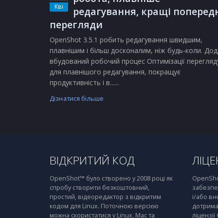
Кві
редагування, кращі поперед
перегляди
OpenShot 3.5.1 робить редагування швидшим,
плавнішим і більш досконалим, ніж будь-коли. Дод
вбудований робочий процес Оптимізації перегляд
для плавнішого редагування, покращує
продуктивність і в......
Дізнатися більше
ВІДКРИТИЙ КОД
ЛІЦЕ
OpenShot™ було створено у 2008 році як
OpenSho
спробу створити безкоштовний,
забезпе
простий, відеоредактор з відкритим
і/або вн
кодом для Linux. Поточною версією
дотрима
можна скористатися у Linux, Mac та
ліцензії