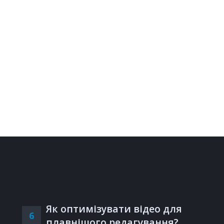
Як оптимізувати відео для
6
плавнішого редагування?