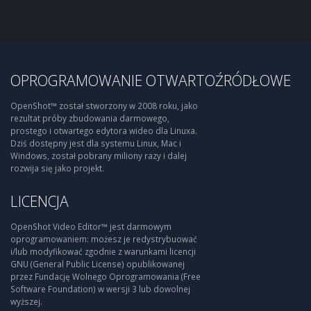
OPROGRAMOWANIE OTWARTOŹRÓDŁOWE
OpenShot™ został stworzony w 2008 roku, jako
rezultat próby zbudowania darmowego,
prostego i otwartego edytora wideo dla Linuxa.
Dziś dostępny jest dla systemu Linux, Mac i
Windows, został pobrany miliony razy i dalej
rozwija się jako projekt.
LICENCJA
OpenShot Video Editor™ jest darmowym
oprogramowaniem: możesz je redystrybuować
i/lub modyfikować zgodnie z warunkami licencji
GNU (General Public License) opublikowanej
przez Fundację Wolnego Oprogramowania (Free
Software Foundation) w wersji 3 lub dowolnej
wyższej.