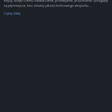
edycji, dzięki czemu odtwarzanie, przewijanie, przycinanie i podglądy
są płynniejsze, bez zmiany jakości końcowego eksportu....
Czytaj dalej