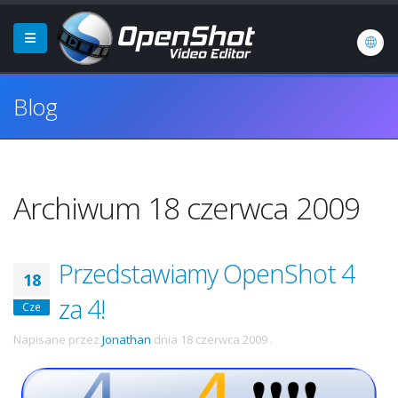
Blog
Archiwum 18 czerwca 2009
Przedstawiamy OpenShot 4
18
za 4!
Cze
Napisane przez
Jonathan
dnia
18 czerwca 2009
.