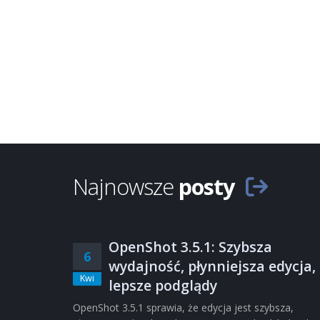
Najnowsze
posty
OpenShot 3.5.1: Szybsza
6
wydajność, płynniejsza edycja,
Kwi
lepsze podglądy
OpenShot 3.5.1 sprawia, że edycja jest szybsza,