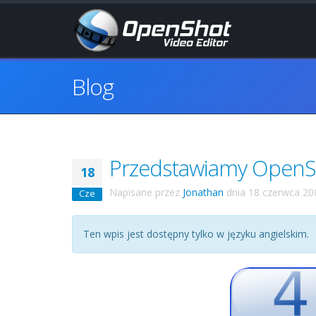
Blog
Przedstawiamy OpenSh
18
Napisane przez
Jonathan
dnia
18 czerwca 20
Cze
Ten wpis jest dostępny tylko w języku angielskim.