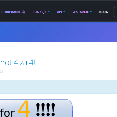
POBIERANIE
FUNKCJE
API
WSPARCIE
BLOG
ot 4 za 4!
09
.