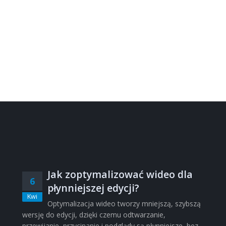
Jak zoptymalizować wideo dla
6
płynniejszej edycji?
Kwi
Optymalizacja wideo tworzy mniejszą, szybszą
wersję do edycji, dzięki czemu odtwarzanie,
przewijanie, przycinanie i podglądy są płynniejsze, bez