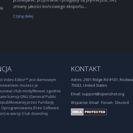
zmiany jakości końcowego eksportu....
la
Czytaj dalej
NCJA
KONTAKT
t Video Editor™ jest darmowym
Adres:
2931 Ridge Rd #101, Rockwal
mowaniem: możesz je
75032, United States
buować i/lub modyfikować zgodnie
Email:
support@openshot.org
ami licencji GNU (General Public
 opublikowanej przez Fundację
Wsparcie:
Email
·
Forum
·
Discord
 Oprogramowania (Free Software
on) w wersji 3 lub dowolnej