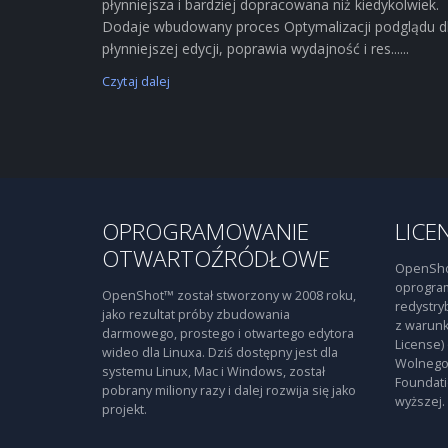
płynniejsza i bardziej dopracowana niż kiedykolwiek.
Dodaje wbudowany proces Optymalizacji podglądu d
płynniejszej edycji, poprawia wydajność i res......
Czytaj dalej
OPROGRAMOWANIE
LICE
OTWARTOŹRÓDŁOWE
OpenSho
oprogra
OpenShot™ został stworzony w 2008 roku,
redystry
jako rezultat próby zbudowania
z warunk
darmowego, prostego i otwartego edytora
License)
wideo dla Linuxa. Dziś dostępny jest dla
Wolnego
systemu Linux, Mac i Windows, został
Foundati
pobrany miliony razy i dalej rozwija się jako
wyższej.
projekt.