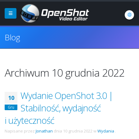
Blog
Archiwum 10 grudnia 2022
Wydanie OpenShot 3.0 |
10
Stabilność, wydajność
Gru
i użyteczność
Napisane przez
Jonathan
dnia
10 grudnia 2022
w
Wydania
.