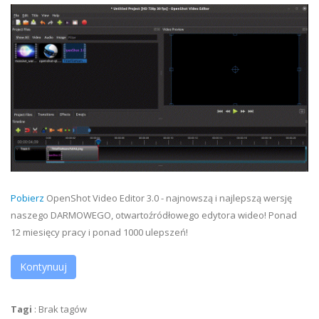
Pobierz
OpenShot Video Editor 3.0 - najnowszą i najlepszą wersję
naszego DARMOWEGO, otwartoźródłowego edytora wideo! Ponad
12 miesięcy pracy i ponad 1000 ulepszeń!
Kontynuuj
Tagi
:
Brak tagów