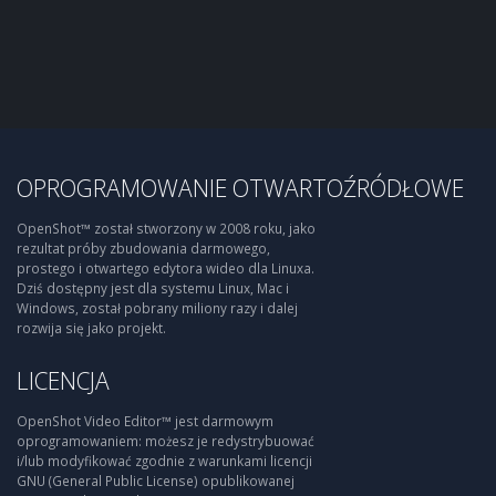
OPROGRAMOWANIE OTWARTOŹRÓDŁOWE
OpenShot™ został stworzony w 2008 roku, jako
rezultat próby zbudowania darmowego,
prostego i otwartego edytora wideo dla Linuxa.
Dziś dostępny jest dla systemu Linux, Mac i
Windows, został pobrany miliony razy i dalej
rozwija się jako projekt.
LICENCJA
OpenShot Video Editor™ jest darmowym
oprogramowaniem: możesz je redystrybuować
i/lub modyfikować zgodnie z warunkami licencji
GNU (General Public License) opublikowanej