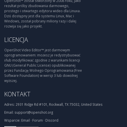
OpenShot™ został stworzony w 2008 roku, jako
rezultat próby zbudowania darmowego,
prostego i otwartego edytora wideo dla Linuxa.
Dziś dostępny jest dla systemu Linux, Mac i
Windows, został pobrany miliony razy i dalej
rozwija się jako projekt.
LICENCJA
OpenShot Video Editor™ jest darmowym
oprogramowaniem: możesz je redystrybuować
i/lub modyfikować zgodnie z warunkami licencji
GNU (General Public License) opublikowanej
przez Fundację Wolnego Oprogramowania (Free
Software Foundation) w wersji 3 lub dowolnej
wyższej.
KONTAKT
Adres:
2931 Ridge Rd #101, Rockwall, TX 75032, United States
Email:
support@openshot.org
Wsparcie:
Email
·
Forum
·
Discord