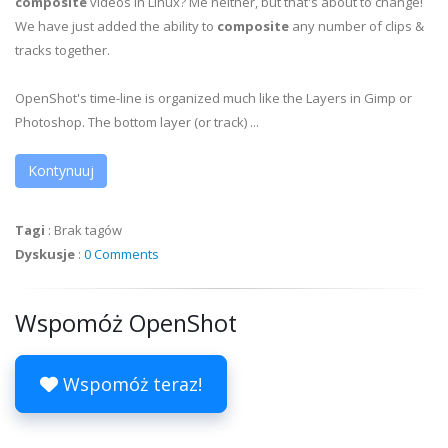
composite
videos in Linux? Me neither, but that's about to change!
We have just added the ability to
composite
any number of clips &
tracks together.
OpenShot's time-line is organized much like the Layers in Gimp or
Photoshop. The bottom layer (or track) ...
Kontynuuj
Tagi
:
Brak tagów
Dyskusje
:
0 Comments
Wspomóż OpenShot
Wspomóż teraz!