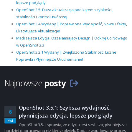
lepsze podglądy
OpenShot 3.5: Duża aktualizacja pod kątem szybkości,
stabilności i kontroli twórczej
OpenShot 3.4 Wydany | Poprawiona Wydajność, Nowe Efekty,
Ekscytujące Aktualizacje!
Mądrzejsza Edycja, Oszałamiający Design | Odkryj Co Nowego
w OpenShot 3.3
OpenShot 3.2.1 Wydany | Zwiększona Stabilność, Liczne
Poprawki i Płynniejsze Uruchamianie!
Najnowsze
posty
OpenShot 3.5.1: Szybsza wydajność,
6
płynniejsza edycja, lepsze podglądy
Kwi
OpenShot 3.5.1 sprawia, że edycja jest szybsza, płynniejsza i
bardziej dopracowana niż kiedykolwiek. Dodaje wbudowany proces