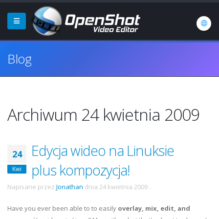
Blog
Archiwum 24 kwietnia 2009
Edycja wideo na Linuksie
24
plus kompozycja!
Kwi
Napisane przez
Jonathan
dnia
24 kwietnia 2009
.
Have you ever been able to to easily
overlay, mix, edit, and