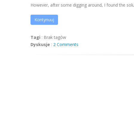
However, after some digging around, I found the solutio
Kontynuuj
Tagi
:
Brak tagów
Dyskusje
:
2 Comments