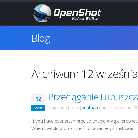
Blog
Archiwum 12 wrześni
Przeciąganie i upuszc
12
Napisane przez
Jonathan
dnia
12 września 2
Wrz
If you have ever attempted to enable drag & drop wi
When I would drop an item on a widget, it just would not