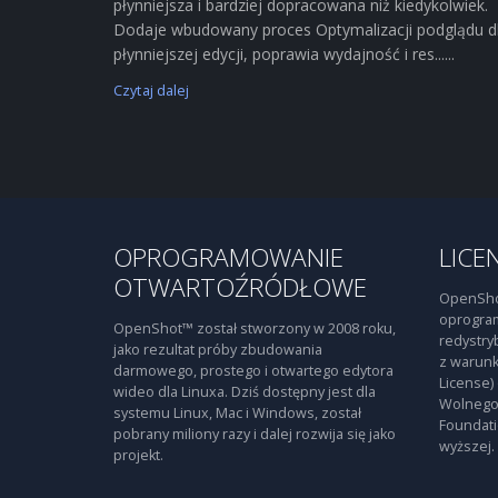
płynniejsza i bardziej dopracowana niż kiedykolwiek.
Dodaje wbudowany proces Optymalizacji podglądu d
płynniejszej edycji, poprawia wydajność i res......
Czytaj dalej
OPROGRAMOWANIE
LICE
OTWARTOŹRÓDŁOWE
OpenSho
oprogra
OpenShot™ został stworzony w 2008 roku,
redystry
jako rezultat próby zbudowania
z warunk
darmowego, prostego i otwartego edytora
License)
wideo dla Linuxa. Dziś dostępny jest dla
Wolnego
systemu Linux, Mac i Windows, został
Foundati
pobrany miliony razy i dalej rozwija się jako
wyższej.
projekt.