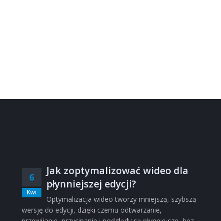
Jak zoptymalizować wideo dla
6
płynniejszej edycji?
Kwi
Optymalizacja wideo tworzy mniejszą, szybszą
wersję do edycji, dzięki czemu odtwarzanie,
przewijanie, przycinanie i podglądy są płynniejsze, bez