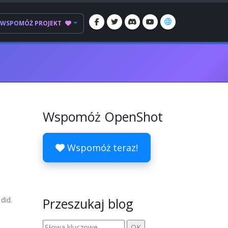
WSPOMÓŻ PROJEKT
Wspomóż OpenShot
Wspomóż teraz!
did.
Przeszukaj blog