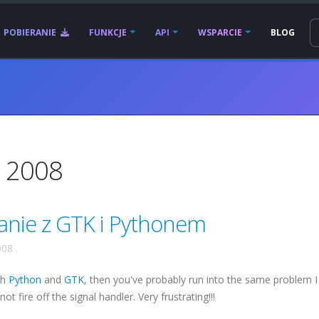
POBIERANIE
FUNKCJE
API
WSPARCIE
BLOG
a 2008
zanie z GTK i Pythonem
008
.
th
Python
and
GTK
, then you've probably run into the same problem I 
 fire off the signal handler. Very frustrating!!!