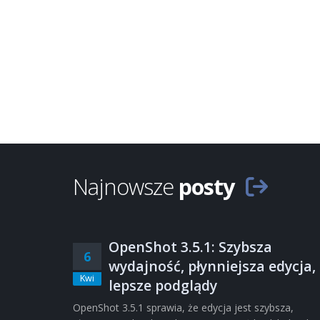
Najnowsze
posty
OpenShot 3.5.1: Szybsza
6
wydajność, płynniejsza edycja,
Kwi
lepsze podglądy
OpenShot 3.5.1 sprawia, że edycja jest szybsza,