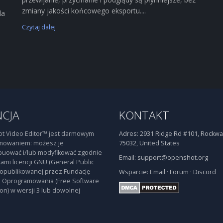
zmiany jakości końcowego eksportu....
la
Czytaj dalej
NCJA
KONTAKT
t Video Editor™ jest darmowym
Adres:
2931 Ridge Rd #101, Rockwal
mowaniem: możesz je
75032, United States
buować i/lub modyfikować zgodnie
Email:
support@openshot.org
ami licencji GNU (General Public
 opublikowanej przez Fundację
Wsparcie:
Email
·
Forum
·
Discord
 Oprogramowania (Free Software
on) w wersji 3 lub dowolnej