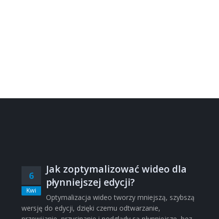
Jak zoptymalizować wideo dla
6
płynniejszej edycji?
Kwi
Optymalizacja wideo tworzy mniejszą, szybszą
wersję do edycji, dzięki czemu odtwarzanie,
przewijanie, przycinanie i podglądy są płynniejsze, bez