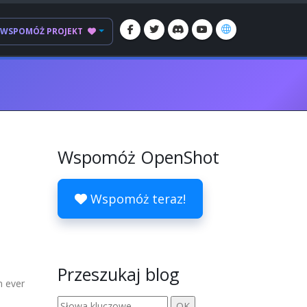
WSPOMÓŻ PROJEKT
Wspomóż OpenShot
Wspomóż teraz!
Przeszukaj blog
n ever