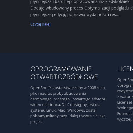
płynniejsza i bardziej dopracowana niż kiedykolwiek.
Dodaje wbudowany proces Optymalizacji podglądu d
płynniejszej edycji, poprawia wydajność i res......
Czytaj dalej
OPROGRAMOWANIE
LICE
OTWARTOŹRÓDŁOWE
OpenSho
oprogra
OpenShot™ został stworzony w 2008 roku,
redystry
jako rezultat próby zbudowania
z warunk
darmowego, prostego i otwartego edytora
License)
wideo dla Linuxa. Dziś dostępny jest dla
Wolnego
systemu Linux, Mac i Windows, został
Foundati
pobrany miliony razy i dalej rozwija się jako
wyższej.
projekt.