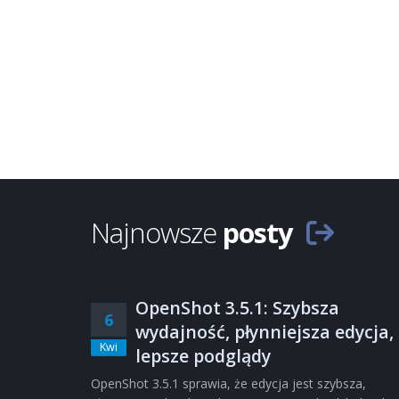
Najnowsze
posty
OpenShot 3.5.1: Szybsza
6
wydajność, płynniejsza edycja,
Kwi
lepsze podglądy
OpenShot 3.5.1 sprawia, że edycja jest szybsza,