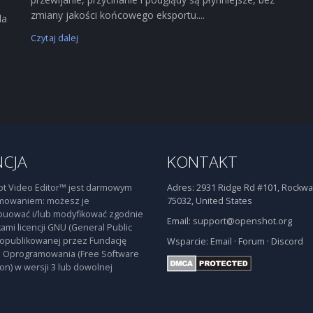
zmiany jakości końcowego eksportu....
la
Czytaj dalej
NCJA
KONTAKT
t Video Editor™ jest darmowym
Adres:
2931 Ridge Rd #101, Rockwal
mowaniem: możesz je
75032, United States
buować i/lub modyfikować zgodnie
Email:
support@openshot.org
ami licencji GNU (General Public
 opublikowanej przez Fundację
Wsparcie:
Email
·
Forum
·
Discord
 Oprogramowania (Free Software
on) w wersji 3 lub dowolnej