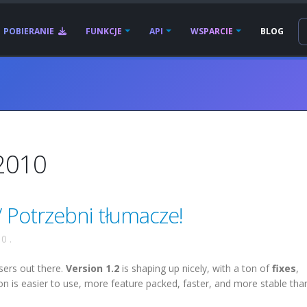
POBIERANIE
FUNKCJE
API
WSPARCIE
BLOG
2010
 / Potrzebni tłumacze!
10
.
sers out there.
Version 1.2
is shaping up nicely, with a ton of
fixes
,
ion is easier to use, more feature packed, faster, and more stable tha