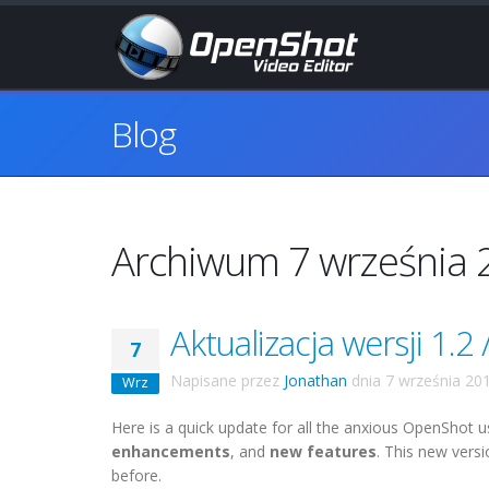
Blog
Archiwum 7 września 
Aktualizacja wersji 1.2
7
Napisane przez
Jonathan
dnia
7 września 20
Wrz
Here is a quick update for all the anxious OpenShot u
enhancements
, and
new features
. This new vers
before.