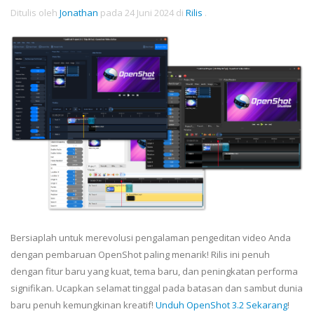
Ditulis oleh
Jonathan
pada
24 Juni 2024
di
Rilis
.
Bersiaplah untuk merevolusi pengalaman pengeditan video Anda
dengan pembaruan OpenShot paling menarik! Rilis ini penuh
dengan fitur baru yang kuat, tema baru, dan peningkatan performa
signifikan. Ucapkan selamat tinggal pada batasan dan sambut dunia
baru penuh kemungkinan kreatif!
Unduh OpenShot 3.2 Sekarang
!