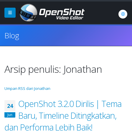
Blog
Arsip penulis: Jonathan
Umpan RSS dari Jonathan
OpenShot 3.2.0 Dirilis | Tema
24
Baru, Timeline Ditingkatkan,
Jun
dan Performa Lebih Baik!