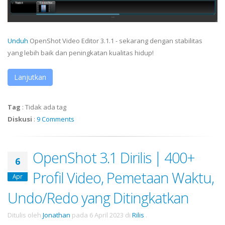
Unduh
OpenShot Video Editor 3.1.1 - sekarang dengan stabilitas
yang lebih baik dan peningkatan kualitas hidup!
Lanjutkan
Tag
:
Tidak ada tag
Diskusi
:
9 Comments
OpenShot 3.1 Dirilis | 400+
6
Profil Video, Pemetaan Waktu,
Apr
Undo/Redo yang Ditingkatkan
Ditulis oleh
Jonathan
pada
6 April 2023
di
Rilis
.