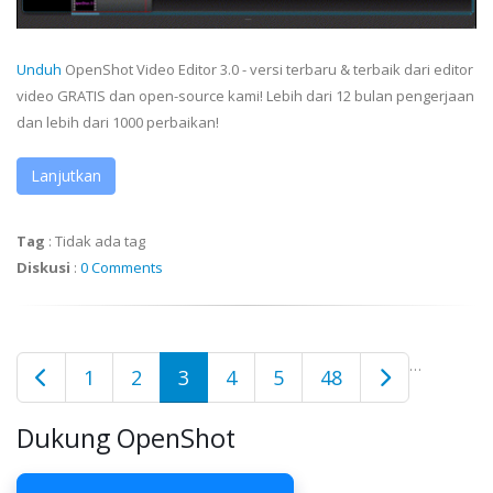
Unduh
OpenShot Video Editor 3.0 - versi terbaru & terbaik dari editor
video GRATIS dan open-source kami! Lebih dari 12 bulan pengerjaan
dan lebih dari 1000 perbaikan!
Lanjutkan
Tag
:
Tidak ada tag
Diskusi
:
0 Comments
…
1
2
3
4
5
48
Dukung OpenShot