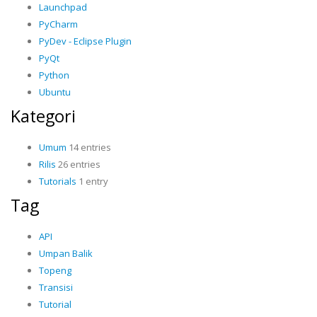
Launchpad
PyCharm
PyDev - Eclipse Plugin
PyQt
Python
Ubuntu
Kategori
Umum
14 entries
Rilis
26 entries
Tutorials
1 entry
Tag
API
Umpan Balik
Topeng
Transisi
Tutorial