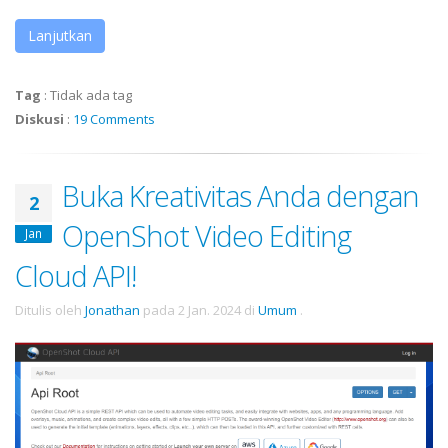
Lanjutkan
Tag
:
Tidak ada tag
Diskusi
:
19 Comments
Buka Kreativitas Anda dengan
2
OpenShot Video Editing
Jan
Cloud API!
Ditulis oleh
Jonathan
pada
2 Jan. 2024
di
Umum
.