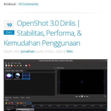
Diskusi
:
10 Comments
OpenShot 3.0 Dirilis |
10
Stabilitas, Performa, &
Des
Kemudahan Penggunaan
Ditulis oleh
Jonathan
pada
10 Des. 2022
di
Rilis
.