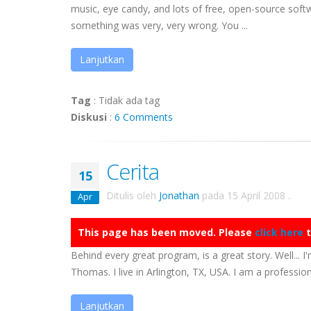
music, eye candy, and lots of free, open-source softw
something was very, very wrong. You ...
Lanjutkan
Tag
:
Tidak ada tag
Diskusi
:
6 Comments
Cerita
15
Ditulis oleh
Jonathan
pada
15 April 2008
.
Apr
This page has been moved. Please
click here
t
Behind every great program, is a great story. Well... I'
Thomas. I live in Arlington, TX, USA. I am a professiona
Lanjutkan