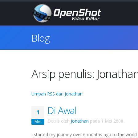
Blog
Arsip penulis: Jonatha
Umpan RSS dari Jonathan
Di Awal
1
Ditulis oleh
Jonathan
pada
1 Mei 2008
.
Mei
I started my journey over 6 months ago to the world 