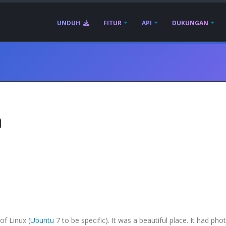
UNDUH
FITUR
API
DUKUNGAN
n
of Linux (
Ubuntu
7 to be specific). It was a beautiful place. It had pho