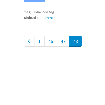
Tag
:
Tidak ada tag
Diskusi
:
0 Comments
…
1
46
47
48