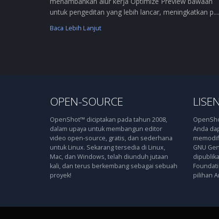
menambahkan alur kerja Optimize Preview bawaan
untuk pengeditan yang lebih lancar, meningkatkan p....
Baca Lebih Lanjut
OPEN-SOURCE
LISEN
OpenShot™ diciptakan pada tahun 2008,
OpenShot
dalam upaya untuk membangun editor
Anda dap
video open-source, gratis, dan sederhana
memodifi
untuk Linux. Sekarang tersedia di Linux,
GNU Gene
Mac, dan Windows, telah diunduh jutaan
dipublik
kali, dan terus berkembang sebagai sebuah
Foundatio
proyek!
pilihan A