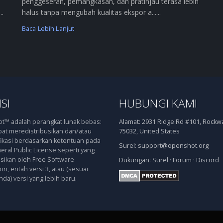
penggeseran, pemangkasan, dan pratinjau terasa lebih
..
halus tanpa mengubah kualitas ekspor a......
Baca Lebih Lanjut
SI
HUBUNGI KAMI
™ adalah perangkat lunak bebas:
Alamat:
2931 Ridge Rd #101, Rockwal
at meredistribusikan dan/atau
75032, United States
kasi berdasarkan ketentuan pada
Surel:
support@openshot.org
ral Public License seperti yang
asikan oleh Free Software
Dukungan:
Surel
·
Forum
·
Discord
n, entah versi 3, atau (sesuai
nda) versi yang lebih baru.