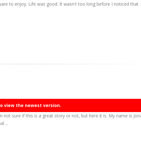
are to enjoy. Life was good. It wasn't too long before I noticed that
o view the newest version.
m not sure if this is a great story or not, but here it is. My name is Jo
l ...